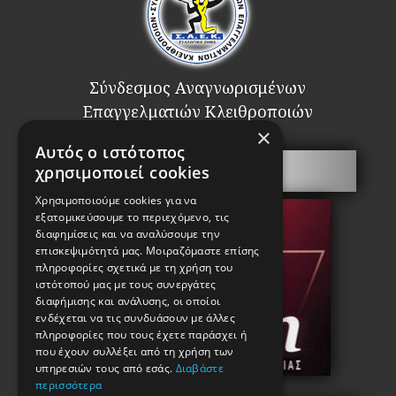
Σύνδεσμος Αναγνωρισμένων
Επαγγελματιών Κλειθροποιών
×
Αυτός ο ιστότοπος
Πόρτες Ασφαλείας
χρησιμοποιεί cookies
Χρησιμοποιούμε cookies για να
εξατομικεύσουμε το περιεχόμενο, τις
διαφημίσεις και να αναλύσουμε την
επισκεψιμότητά μας. Μοιραζόμαστε επίσης
πληροφορίες σχετικά με τη χρήση του
ιστότοπού μας με τους συνεργάτες
διαφήμισης και ανάλυσης, οι οποίοι
ενδέχεται να τις συνδυάσουν με άλλες
πληροφορίες που τους έχετε παράσχει ή
που έχουν συλλέξει από τη χρήση των
υπηρεσιών τους από εσάς.
Διαβάστε
περισσότερα