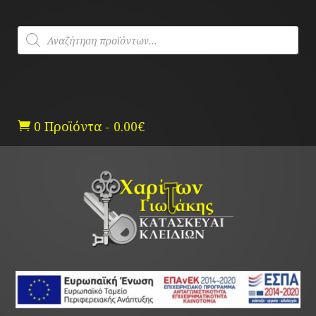
Skip
to
Products
content
search
0 Προϊόντα
-
0.00
€
