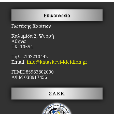
μπ
να
Επικοινωνία
επ
στ
Γιωτάκης Χαρίτων
σε
Καλαμίδα 2, Ψυρρή
το
Αθήνα
πρ
ΤΚ. 10554
Τηλ: 2103210442
Email:
info@kataskevi-kleidion.gr
ΓΕΜΗ:85983802000
ΑΦΜ 038917456
Σ.Α.Ε.Κ.