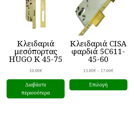
μπορούν
το
να
πρ
επιλεγούν
στη
σελίδα
Κλειδαριά
Κλειδαριά CISA
του
μεσόπορτας
φαρδιά 5C611-
προϊόντος
HUGO K 45-75
45-60
Price
10.00
€
15.00
€
–
17.00
€
Αυ
range:
Διαβάστε
Επιλογή
το
15.00€
περισσότερα
πρ
through
έχ
17.00€
πο
πα
Οι
επ