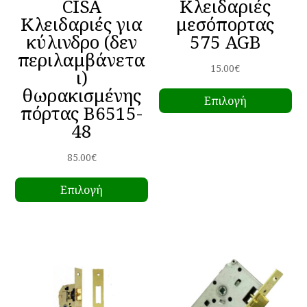
CISA
Κλειδαριές
Κλειδαριές για
μεσόπορτας
κύλινδρο (δεν
575 AGB
περιλαμβάνετα
15.00
€
ι)
Αυ
θωρακισμένης
Επιλογή
το
πόρτας B6515-
πρ
48
έχ
πο
85.00
€
Αυτό
πα
Επιλογή
το
Οι
προϊόν
επ
έχει
μπ
πολλαπλές
να
παραλλαγές.
επ
Οι
στ
επιλογές
σε