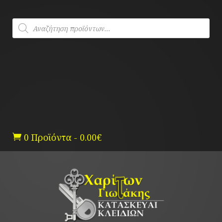
Skip
to
Products
content
search
0 Προϊόντα
-
0.00
€
