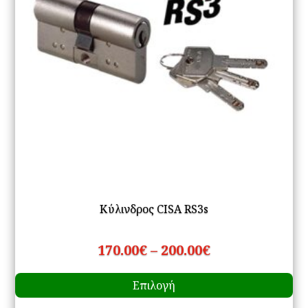
Κύλινδρος CISA RS3s
Price
170.00
€
–
200.00
€
Αυ
range:
Επιλογή
το
170.00€
πρ