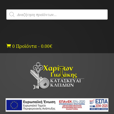
Skip
to
Products
content
search
0 Προϊόντα
-
0.00
€
