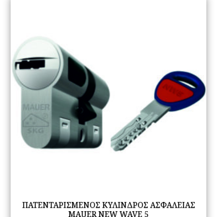
πα
Οι
επ
μπ
να
επ
στ
σε
το
πρ
ΠΑΤΕΝΤΑΡΙΣΜΕΝΟΣ ΚΥΛΙΝΔΡΟΣ ΑΣΦΑΛΕΙΑΣ
MAUER NEW WAVE 5