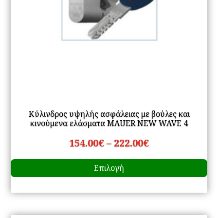
Κύλινδρος υψηλής ασφάλειας με βούλες και
κινούμενα ελάσματα MAUER NEW WAVE 4
Price
154.00
€
–
222.00
€
Αυ
range:
Επιλογή
το
154.00€
πρ
through
έχ
222.00€
πο