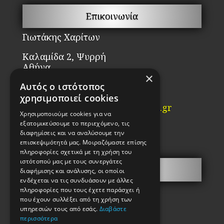
Επικοινωνία
Γιωτάκης Χαρίτων
Καλαμίδα 2, Ψυρρή
Αθήνα
×
ΤΚ. 10554
Αυτός ο ιστότοπος
Τηλ: 2103210442
χρησιμοποιεί cookies
Email:
info@kataskevi-kleidion.gr
Χρησιμοποιούμε cookies για να
εξατομικεύσουμε το περιεχόμενο, τις
ΓΕΜΗ:85983802000
διαφημίσεις και να αναλύσουμε την
ΑΦΜ 038917456
επισκεψιμότητά μας. Μοιραζόμαστε επίσης
πληροφορίες σχετικά με τη χρήση του
ιστότοπού μας με τους συνεργάτες
Σ.Α.Ε.Κ.
διαφήμισης και ανάλυσης, οι οποίοι
ενδέχεται να τις συνδυάσουν με άλλες
πληροφορίες που τους έχετε παράσχει ή
που έχουν συλλέξει από τη χρήση των
υπηρεσιών τους από εσάς.
Διαβάστε
περισσότερα