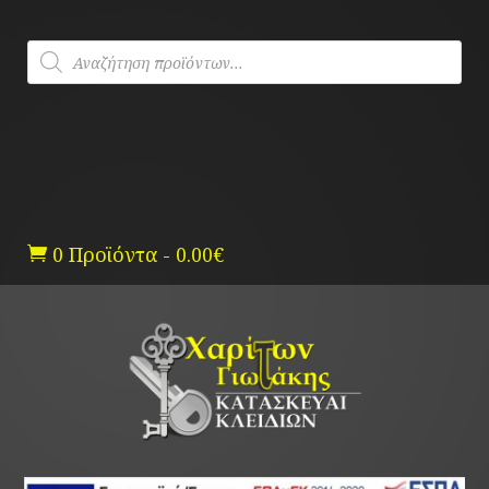
Skip
to
Products
content
search
0 Προϊόντα
-
0.00
€
