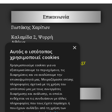
Επικοινωνία
Γιωτάκης Χαρίτων
Καλαμίδα 2, Ψυρρή
Αθήνα
×
ΤΚ. 10554
Αυτός ο ιστότοπος
χρησιμοποιεί cookies
Τηλ: 2103210442
Email:
info@kataskevi-kleidion.gr
Χρησιμοποιούμε cookies για να
εξατομικεύσουμε το περιεχόμενο, τις
ΓΕΜΗ:85983802000
διαφημίσεις και να αναλύσουμε την
ΑΦΜ 038917456
επισκεψιμότητά μας. Μοιραζόμαστε επίσης
πληροφορίες σχετικά με τη χρήση του
ιστότοπού μας με τους συνεργάτες
Σ.Α.Ε.Κ.
διαφήμισης και ανάλυσης, οι οποίοι
ενδέχεται να τις συνδυάσουν με άλλες
πληροφορίες που τους έχετε παράσχει ή
που έχουν συλλέξει από τη χρήση των