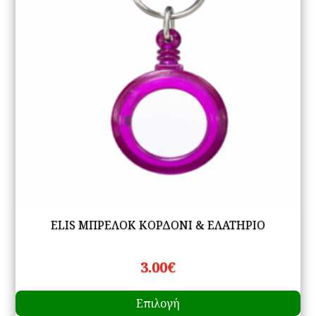
ELIS ΜΠΡΕΛΟΚ ΚΟΡΔΟΝΙ & ΕΛΑΤΗΡΙΟ
3.00
€
Αυ
Επιλογή
το