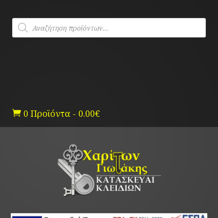
Skip
to
Products
content
search
0 Προϊόντα
-
0.00
€
