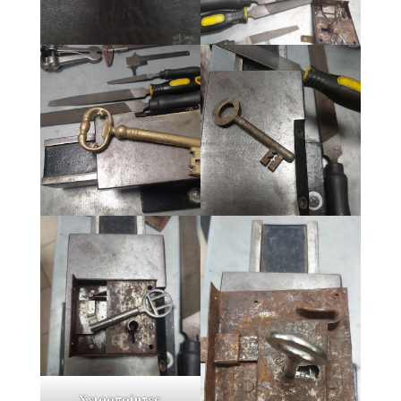
Χ
ειροποίητες