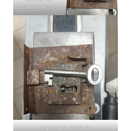
κλειδαριές
Χειροποίητες κλειδαριές