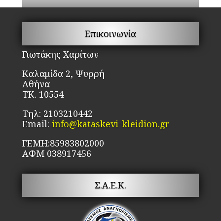
Επικοινωνία
Γιωτάκης Χαρίτων
Καλαμίδα 2, Ψυρρή
Αθήνα
ΤΚ. 10554
Τηλ: 2103210442
Email:
info@kataskevi-kleidion.gr
ΓΕΜΗ:85983802000
ΑΦΜ 038917456
Σ.Α.Ε.Κ.