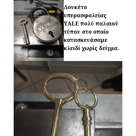
Λουκέτο
υπερασφαλείας
YALE πολύ παλαιού
τύπου στο οποίο
κατασκευάσαμε
κλειδί χωρίς δείγμα.