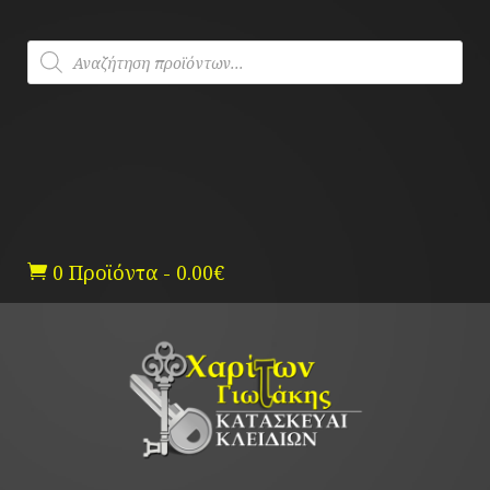
Skip
to
Products
content
search
0 Προϊόντα
-
0.00
€
