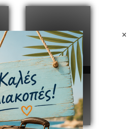
×
ς
Αξιοπιστία