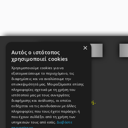
×
Επικοινωνία
Αυτός ο ιστότοπος
χρησιμοποιεί cookies
Γιωτάκης Χαρίτων
Χρησιμοποιούμε cookies για να
Καλαμίδα 2, Ψυρρή
εξατομικεύσουμε το περιεχόμενο, τις
Αθήνα
διαφημίσεις και να αναλύσουμε την
επισκεψιμότητά μας. Μοιραζόμαστε επίσης
ΤΚ. 10554
πληροφορίες σχετικά με τη χρήση του
ιστότοπού μας με τους συνεργάτες
Τηλ: 2103210442
διαφήμισης και ανάλυσης, οι οποίοι
Email:
info@kataskevi-
ενδέχεται να τις συνδυάσουν με άλλες
kleidion.gr
πληροφορίες που τους έχετε παράσχει ή
που έχουν συλλέξει από τη χρήση των
ΓΕΜΗ:85983802000
υπηρεσιών τους από εσάς.
Διαβάστε
ΑΦΜ 038917456
περισσότερα