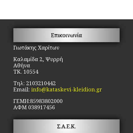
Επικοινωνία
Γιωτάκης Χαρίτων
Καλαμίδα 2, Ψυρρή
Αθήνα
ΤΚ. 10554
Τηλ: 2103210442
Email:
info@kataskevi-kleidion.gr
ΓΕΜΗ:85983802000
ΑΦΜ 038917456
Σ.Α.Ε.Κ.