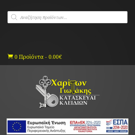
Skip
to
Products
content
search
0 Προϊόντα
-
0.00
€
