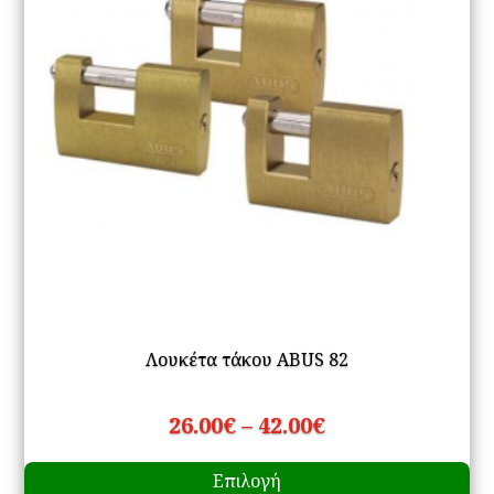
Λουκέτα τάκου ABUS 82
Price
26.00
€
–
42.00
€
Αυ
range:
Επιλογή
το