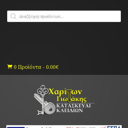
Skip
to
Products
content
search
0 Προϊόντα
-
0.00
€
