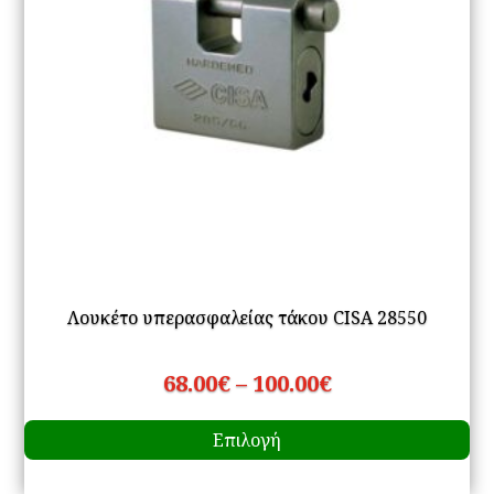
στ
σε
το
πρ
Λουκέτο υπερασφαλείας τάκου CISA 28550
Price
68.00
€
–
100.00
€
Αυ
range:
Επιλογή
το
68.00€
πρ