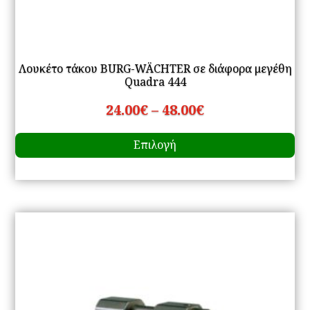
Λουκέτο τάκου BURG-WÄCHTER σε διάφορα μεγέθη
Quadra 444
Price
24.00
€
–
48.00
€
Αυ
range:
Επιλογή
το
24.00€
πρ
through
έχ
48.00€
πο
πα
Οι
επ
μπ
να
επ