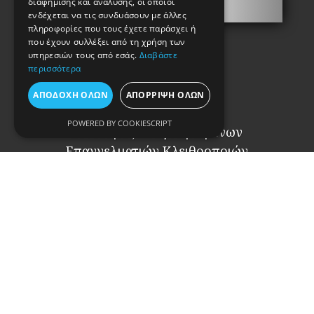
διαφήμισης και ανάλυσης, οι οποίοι
Σ.Α.Ε.Κ.
ενδέχεται να τις συνδυάσουν με άλλες
πληροφορίες που τους έχετε παράσχει ή
που έχουν συλλέξει από τη χρήση των
υπηρεσιών τους από εσάς.
Διαβάστε
περισσότερα
ΑΠΟΔΟΧΉ ΌΛΩΝ
ΑΠΌΡΡΙΨΗ ΌΛΩΝ
POWERED BY COOKIESCRIPT
Σύνδεσμος Αναγνωρισμένων
Επαγγελματιών Κλειθροποιών
Πόρτες Ασφαλείας