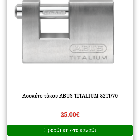
επ
στ
σε
το
πρ
Λουκέτο τάκου ABUS TITALIUM 82ΤΙ/70
25.00
€
Προσθήκη στο καλάθι