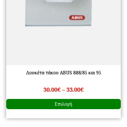
σε
το
πρ
Λουκέτα τάκου ABUS 888/85 και 95
Price
30.00
€
–
33.00
€
Αυ
range:
Επιλογή
το
30.00€
πρ
through
έχ