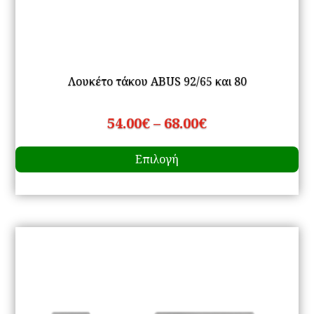
Λουκέτο τάκου ABUS 92/65 και 80
Price
54.00
€
–
68.00
€
Αυ
range:
Επιλογή
το
54.00€
πρ
through
έχ
68.00€
πο
πα
Οι
επ
μπ
να