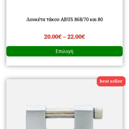
Λουκέτα τάκου ABUS 868/70 και 80
Price
20.00
€
–
22.00
€
Αυ
range:
Επιλογή
το
20.00€
πρ
through
έχ
22.00€
πο
best seller
πα
Οι
επ
μπ
να
επ
στ