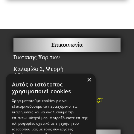
through
έχ
100.00€
πο
πα
Οι
επ
μπ
Επικοινωνία
να
επ
Γιωτάκης Χαρίτων
στ
Καλαμίδα 2, Ψυρρή
σε
Αθήνα
×
το
ΤΚ. 10554
Αυτός ο ιστότοπος
πρ
χρησιμοποιεί cookies
Τηλ: 2103210442
Email:
info@kataskevi-kleidion.gr
Χρησιμοποιούμε cookies για να
εξατομικεύσουμε το περιεχόμενο, τις
ΓΕΜΗ:85983802000
διαφημίσεις και να αναλύσουμε την
ΑΦΜ 038917456
επισκεψιμότητά μας. Μοιραζόμαστε επίσης
πληροφορίες σχετικά με τη χρήση του
ιστότοπού μας με τους συνεργάτες