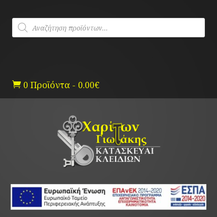
Skip
to
Products
content
search
0 Προϊόντα
-
0.00
€
