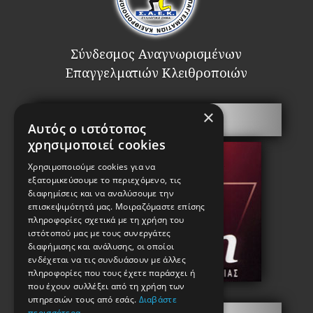
Σύνδεσμος Αναγνωρισμένων
Επαγγελματιών Κλειθροποιών
×
Πόρτες Ασφαλείας
Αυτός ο ιστότοπος
χρησιμοποιεί cookies
Χρησιμοποιούμε cookies για να
εξατομικεύσουμε το περιεχόμενο, τις
διαφημίσεις και να αναλύσουμε την
επισκεψιμότητά μας. Μοιραζόμαστε επίσης
πληροφορίες σχετικά με τη χρήση του
ιστότοπού μας με τους συνεργάτες
διαφήμισης και ανάλυσης, οι οποίοι
ενδέχεται να τις συνδυάσουν με άλλες
πληροφορίες που τους έχετε παράσχει ή
που έχουν συλλέξει από τη χρήση των
υπηρεσιών τους από εσάς.
Διαβάστε
περισσότερα