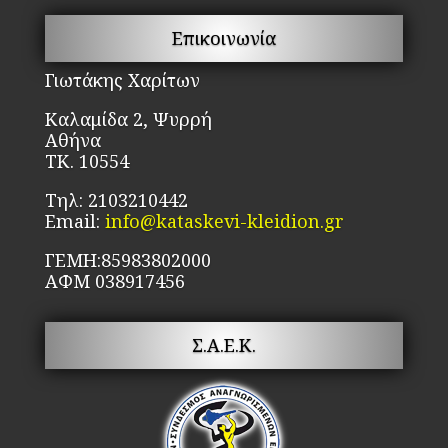
Επικοινωνία
Γιωτάκης Χαρίτων
Καλαμίδα 2, Ψυρρή
Αθήνα
ΤΚ. 10554
Τηλ: 2103210442
Email:
info@kataskevi-kleidion.gr
ΓΕΜΗ:85983802000
ΑΦΜ 038917456
Σ.Α.Ε.Κ.