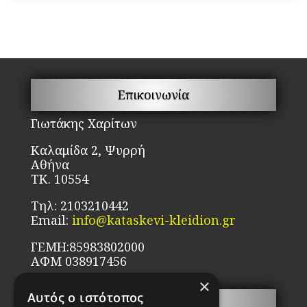
Επικοινωνία
Γιωτάκης Χαρίτων
Καλαμίδα 2, Ψυρρή
Αθήνα
ΤΚ. 10554
Τηλ: 2103210442
Email:
info@kataskevi-kleidion.gr
ΓΕΜΗ:85983802000
ΑΦΜ 038917456
×
Αυτός ο ιστότοπος
Σ.Α.Ε.Κ.