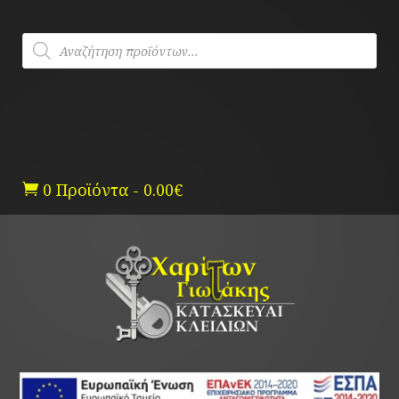
Skip
to
Products
content
search
0 Προϊόντα
-
0.00
€
