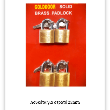
Οι
επ
μπ
να
επ
στ
σε
το
πρ
Λουκέτα για στρατό 25mm