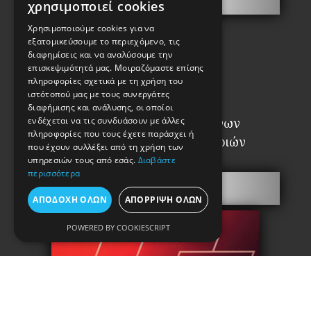
χρησιμοποιεί cookies
Χρησιμοποιούμε cookies για να
εξατομικεύσουμε το περιεχόμενο, τις
διαφημίσεις και να αναλύσουμε την
επισκεψιμότητά μας. Μοιραζόμαστε επίσης
πληροφορίες σχετικά με τη χρήση του
ιστότοπού μας με τους συνεργάτες
διαφήμισης και ανάλυσης, οι οποίοι
Σύνδεσμος Αναγνωρισμένων
ενδέχεται να τις συνδυάσουν με άλλες
πληροφορίες που τους έχετε παράσχει ή
Επαγγελματιών Κλειθροποιών
που έχουν συλλέξει από τη χρήση των
υπηρεσιών τους από εσάς.
Διαβάστε
περισσότερα
Πόρτες Ασφαλείας
ΑΠΟΔΟΧΉ ΌΛΩΝ
ΑΠΌΡΡΙΨΗ ΌΛΩΝ
POWERED BY COOKIESCRIPT