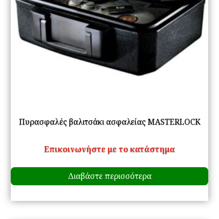
σε
το
πρ
Πυρασφαλές βαλιτσάκι ασφαλείας MASTERLOCK
Επικοινωνήστε με το κατάστημα
Διαβάστε περισσότερα