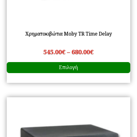
Χρηματοκιβώτια Moby TR Time Delay
Price
545.00
€
–
680.00
€
Αυ
range:
Επιλογή
το
545.00€
πρ
through
έχ
680.00€
πο
πα
Οι
επ
μπ
να