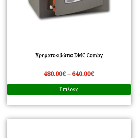
Χρηματοκιβώτια DMC Comby
Price
480.00
€
–
640.00
€
Αυ
range:
Επιλογή
το
480.00€
πρ
through
έχ
640.00€
πο
πα
Οι