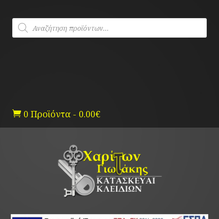
Skip
to
Products
content
search
0 Προϊόντα
-
0.00
€
