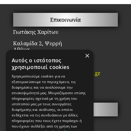
μπ
να
επ
Επικοινωνία
στ
Γιωτάκης Χαρίτων
σε
το
Καλαμίδα 2, Ψυρρή
πρ
Αθήνα
×
ΤΚ. 10554
Αυτός ο ιστότοπος
χρησιμοποιεί cookies
Τηλ: 2103210442
Email:
info@kataskevi-kleidion.gr
Χρησιμοποιούμε cookies για να
εξατομικεύσουμε το περιεχόμενο, τις
ΓΕΜΗ:85983802000
διαφημίσεις και να αναλύσουμε την
ΑΦΜ 038917456
επισκεψιμότητά μας. Μοιραζόμαστε επίσης
πληροφορίες σχετικά με τη χρήση του
ιστότοπού μας με τους συνεργάτες
Σ.Α.Ε.Κ.
διαφήμισης και ανάλυσης, οι οποίοι
ενδέχεται να τις συνδυάσουν με άλλες
πληροφορίες που τους έχετε παράσχει ή
που έχουν συλλέξει από τη χρήση των