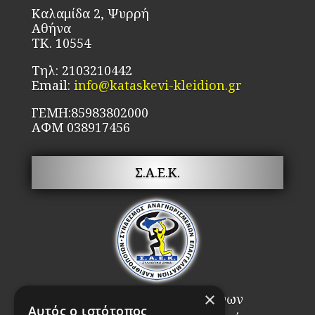
σελίδα
Καλαμίδα 2, Ψυρρή
του
Αθήνα
προϊόντος
ΤΚ. 10554
Τηλ: 2103210442
Email:
info@kataskevi-kleidion.gr
ΓΕΜΗ:85983802000
ΑΦΜ 038917456
Σ.Α.Ε.Κ.
×
Σύνδεσμος Αναγνωρισμένων
Αυτός ο ιστότοπος