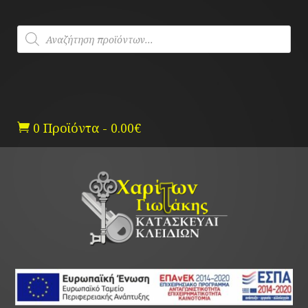
Skip
to
Products
content
search
0 Προϊόντα
-
0.00
€
