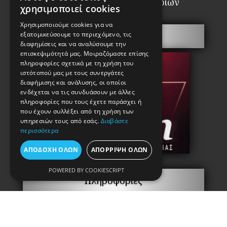
Επαγγελματιών Κλειθροποιών
χρησιμοποιεί cookies
Χρησιμοποιούμε cookies για να
Πόρτες Ασφαλείας
εξατομικεύσουμε το περιεχόμενο, τις
διαφημίσεις και να αναλύσουμε την
επισκεψιμότητά μας. Μοιραζόμαστε επίσης
πληροφορίες σχετικά με τη χρήση του
ιστότοπού μας με τους συνεργάτες
διαφήμισης και ανάλυσης, οι οποίοι
ενδέχεται να τις συνδυάσουν με άλλες
πληροφορίες που τους έχετε παράσχει ή
που έχουν συλλέξει από τη χρήση των
υπηρεσιών τους από εσάς.
Διαβάστε
περισσότερα
ΑΠΟΔΟΧΉ ΌΛΩΝ
ΑΠΌΡΡΙΨΗ ΌΛΩΝ
POWERED BY COOKIESCRIPT
Πληροφορίες