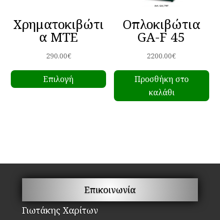
Χρηματοκιβώτι
Οπλοκιβώτια
α MTE
GA-F 45
290.00
€
2200.00
€
Αυτό
Επιλογή
Προσθήκη στο
το
καλάθι
προϊόν
έχει
πολλαπλές
παραλλαγές.
Οι
επιλογές
μπορούν
να
Επικοινωνία
επιλεγούν
στη
Γιωτάκης Χαρίτων