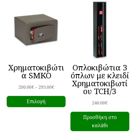
Χρηματοκιβώτι
Οπλοκιβώτια 3
α SMKO
όπλων με κλειδί
Χρηματοκιβωτί
Price
200.00
€
–
295.00
€
ου TCH/3
Αυτό
range:
Επιλογή
το
200.00€
240.00
€
προϊόν
through
Προσθήκη στο
έχει
295.00€
καλάθι
πολλαπλές
παραλλαγές.