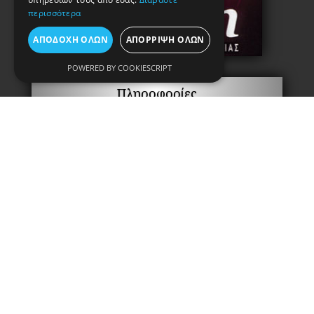
περισσότερα
ΑΠΟΔΟΧΉ ΌΛΩΝ
ΑΠΌΡΡΙΨΗ ΌΛΩΝ
POWERED BY COOKIESCRIPT
Πληροφορίες
Copyright © 2021. Κataskevi-kleidion.gr
All rights reserved.
Όροι Χρήσης & Πολιτική Απορρήτου
Powered by Greekonline.gr