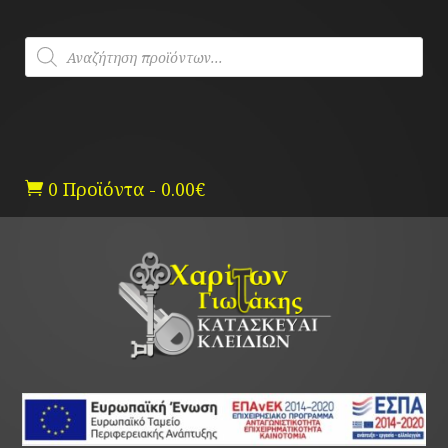
Skip
to
Products
content
search
0 Προϊόντα
-
0.00
€
