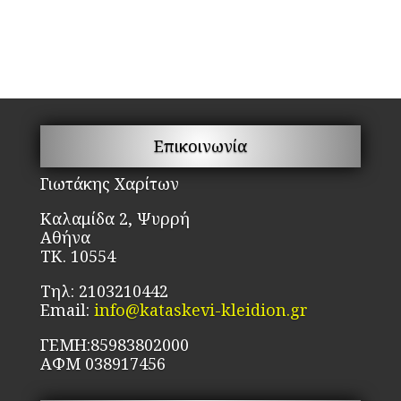
Οι
επιλογές
μπορούν
να
επιλεγούν
στη
Επικοινωνία
σελίδα
του
Γιωτάκης Χαρίτων
προϊόντος
Καλαμίδα 2, Ψυρρή
Αθήνα
ΤΚ. 10554
Τηλ: 2103210442
Email:
info@kataskevi-kleidion.gr
ΓΕΜΗ:85983802000
ΑΦΜ 038917456