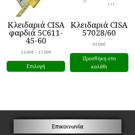
στη
επ
σελίδα
στ
του
σε
Κλειδαριά CISA
Κλειδαριά CISA
προϊόντος
το
φαρδιά 5C611-
57028/60
πρ
45-60
65.00
€
Price
15.00
€
–
17.00
€
Προσθήκη στο
Αυτό
range:
Επιλογή
καλάθι
το
15.00€
προϊόν
through
έχει
17.00€
πολλαπλές
παραλλαγές.
Οι
επιλογές
μπορούν
Επικοινωνία
να