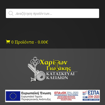
Skip
to
Products
content
search
0 Προϊόντα
-
0.00
€
