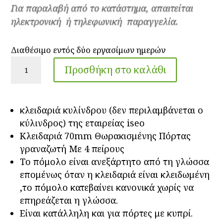
Για παραλαβή από το κατάστημα, απαιτείται
ηλεκτρονική ή τηλεφωνική παραγγελία.
Διαθέσιμο εντός δύο εργασίμων ημερών
Κλειδαριά
Προσθήκη στο καλάθι
Θωρακισμένης
πόρτας
γραναζωτή
κλειδαριά κυλίνδρου (δεν περιλαμβάνεται ο
με
κύλινδρος) της εταιρείας iseo
4
Κλειδαριά 70mm Θωρακισμένης Πόρτας
πείρους
γραναζωτή Με 4 πείρους
iseo
Το πόμολο είναι ανεξάρτητο από τη γλώσσα
ποσότητα
επομένως όταν η κλειδαριά είναι κλειδωμένη
,το πόμολο κατεβαίνει κανονικά χωρίς να
επηρεάζεται η γλώσσα.
Eίναι κατάλληλη και για πόρτες με κυπρί.