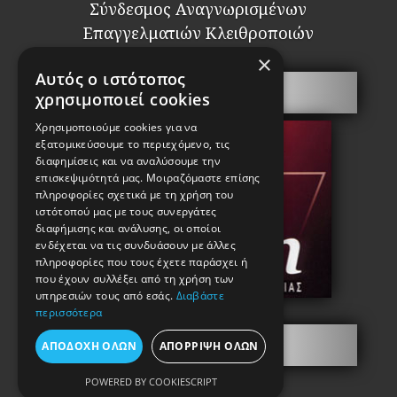
Σύνδεσμος Αναγνωρισμένων
Επαγγελματιών Κλειθροποιών
×
Αυτός ο ιστότοπος
Πόρτες Ασφαλείας
χρησιμοποιεί cookies
Χρησιμοποιούμε cookies για να
εξατομικεύσουμε το περιεχόμενο, τις
διαφημίσεις και να αναλύσουμε την
επισκεψιμότητά μας. Μοιραζόμαστε επίσης
πληροφορίες σχετικά με τη χρήση του
ιστότοπού μας με τους συνεργάτες
διαφήμισης και ανάλυσης, οι οποίοι
ενδέχεται να τις συνδυάσουν με άλλες
πληροφορίες που τους έχετε παράσχει ή
που έχουν συλλέξει από τη χρήση των
υπηρεσιών τους από εσάς.
Διαβάστε
περισσότερα
Πληροφορίες
ΑΠΟΔΟΧΉ ΌΛΩΝ
ΑΠΌΡΡΙΨΗ ΌΛΩΝ
POWERED BY COOKIESCRIPT