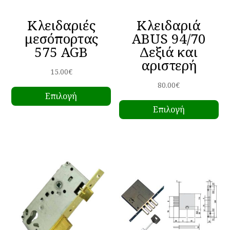
Κλειδαριές
Κλειδαριά
μεσόπορτας
ABUS 94/70
575 AGB
Δεξιά και
αριστερή
15.00
€
Αυτό
80.00
€
Επιλογή
το
Αυ
Επιλογή
προϊόν
το
έχει
πρ
πολλαπλές
έχ
παραλλαγές.
πο
Οι
πα
επιλογές
Οι
μπορούν
επ
να
μπ
επιλεγούν
να