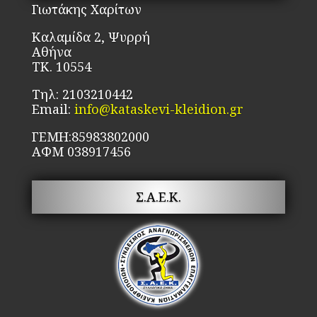
επιλεγούν
Γιωτάκης Χαρίτων
στη
Καλαμίδα 2, Ψυρρή
σελίδα
Αθήνα
του
ΤΚ. 10554
προϊόντος
Τηλ: 2103210442
Email:
info@kataskevi-kleidion.gr
ΓΕΜΗ:85983802000
ΑΦΜ 038917456
Σ.Α.Ε.Κ.