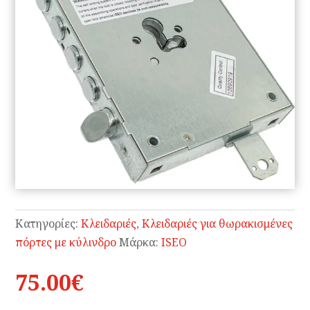
Κατηγορίες:
Κλειδαριές
,
Κλειδαριές για θωρακισμένες
πόρτες με κύλινδρο
Μάρκα:
ISEO
75.00
€