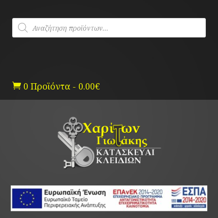
Skip
to
Products
content
search
0 Προϊόντα
-
0.00
€
