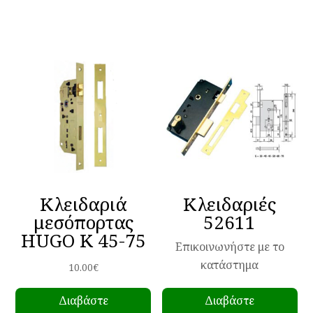
προϊόν
έχει
πολλαπλές
παραλλαγές.
Οι
επιλογές
μπορούν
να
επιλεγούν
στη
σελίδα
Κλειδαριά
Κλειδαριές
του
μεσόπορτας
52611
προϊόντος
HUGO K 45-75
Επικοινωνήστε με το
κατάστημα
10.00
€
Διαβάστε
Διαβάστε