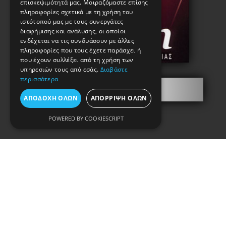
επισκεψιμότητά μας. Μοιραζόμαστε επίσης
πληροφορίες σχετικά με τη χρήση του
ιστότοπού μας με τους συνεργάτες
διαφήμισης και ανάλυσης, οι οποίοι
ενδέχεται να τις συνδυάσουν με άλλες
πληροφορίες που τους έχετε παράσχει ή
που έχουν συλλέξει από τη χρήση των
υπηρεσιών τους από εσάς.
Διαβάστε
περισσότερα
Πληροφορίες
ΑΠΟΔΟΧΉ ΌΛΩΝ
ΑΠΌΡΡΙΨΗ ΌΛΩΝ
POWERED BY COOKIESCRIPT
Copyright © 2021. Κataskevi-kleidion.gr
All rights reserved.
Όροι Χρήσης & Πολιτική Απορρήτου