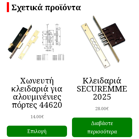
Σχετικά προϊόντα
Χωνευτή
Κλειδαριά
κλειδαριά για
SECUREMME
αλουμινένιες
2025
πόρτες 44620
28.00
€
14.00
€
Διαβάστε
Αυτό
Επιλογή
περισσότερα
το