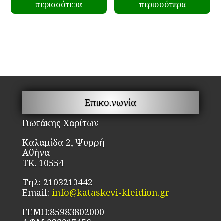
περισσότερα
περισσότερα
Επικοινωνία
Γιωτάκης Χαρίτων
Καλαμίδα 2, Ψυρρή
Αθήνα
ΤΚ. 10554
Τηλ: 2103210442
Email:
info@kataskevi-kleidion.gr
ΓΕΜΗ:85983802000