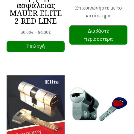
ασφάλειας
Επικοινωνήστε με το
MAUER ELITE
κατάστημα
2 RED LINE
Διαβάστε
Price
30.00
€
–
84.00
€
περισσότερα
Αυτό
range:
Επιλογή
το
30.00€
προϊόν
through
έχει
84.00€
πολλαπλές
παραλλαγές.
Οι
επιλογές
μπορούν
να
επιλεγούν
στη
σελίδα