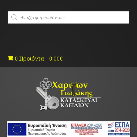
Skip
to
Products
content
search
0 Προϊόντα
-
0.00
€
