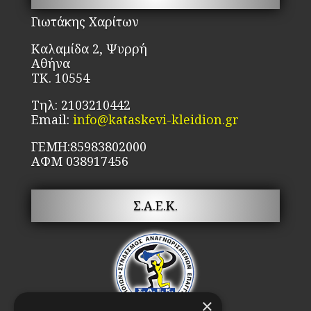
να
στη
επ
Γιωτάκης Χαρίτων
σελίδα
στ
του
Καλαμίδα 2, Ψυρρή
σε
προϊόντος
Αθήνα
το
ΤΚ. 10554
πρ
Τηλ: 2103210442
Email:
info@kataskevi-kleidion.gr
ΓΕΜΗ:85983802000
ΑΦΜ 038917456
Σ.Α.Ε.Κ.
×