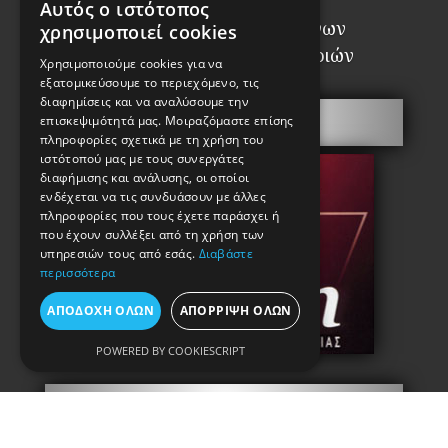
Αυτός ο ιστότοπος
Σύνδεσμος Αναγνωρισμένων
χρησιμοποιεί cookies
Επαγγελματιών Κλειθροποιών
Χρησιμοποιούμε cookies για να
εξατομικεύσουμε το περιεχόμενο, τις
διαφημίσεις και να αναλύσουμε την
Πόρτες Ασφαλείας
επισκεψιμότητά μας. Μοιραζόμαστε επίσης
πληροφορίες σχετικά με τη χρήση του
ιστότοπού μας με τους συνεργάτες
διαφήμισης και ανάλυσης, οι οποίοι
ενδέχεται να τις συνδυάσουν με άλλες
πληροφορίες που τους έχετε παράσχει ή
που έχουν συλλέξει από τη χρήση των
υπηρεσιών τους από εσάς.
Διαβάστε
περισσότερα
ΑΠΟΔΟΧΉ ΌΛΩΝ
ΑΠΌΡΡΙΨΗ ΌΛΩΝ
POWERED BY COOKIESCRIPT
Πληροφορίες