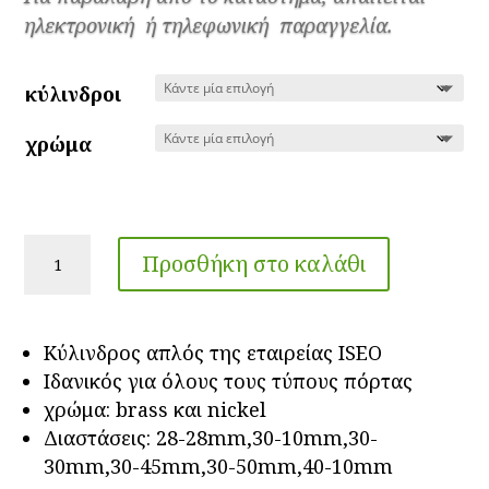
through
ηλεκτρονική ή τηλεφωνική παραγγελία.
15.00€
κύλινδροι
χρώμα
Kύλινδρος
Προσθήκη στο καλάθι
απλός
για
όλους
Kύλινδρος απλός της εταιρείας ISEO
τους
Ιδανικός για όλους τους τύπους πόρτας
τύπους
χρώμα: brass και nickel
πόρτας
Διαστάσεις: 28-28mm,30-10mm,30-
ISEO
30mm,30-45mm,30-50mm,40-10mm
F3