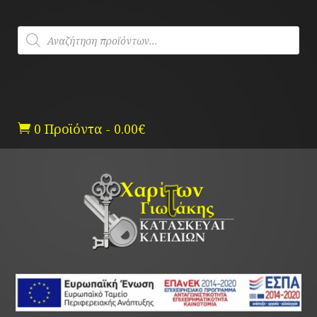
Skip
to
Products
content
search
0 Προϊόντα
-
0.00
€
