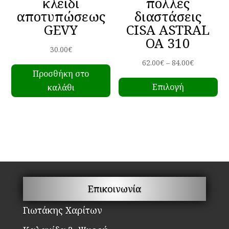
κλειδί
πολλές
αποτυπώσεως
διαστάσεις
GEVY
CISA ASTRAL
OA 310
30.00
€
Price
62.00
€
–
84.00
€
Προσθήκη στο
Αυ
range:
Επιλογή
καλάθι
το
62.00€
πρ
through
έχ
84.00€
πο
πα
Οι
επ
μπ
Επικοινωνία
να
επ
Γιωτάκης Χαρίτων
στ