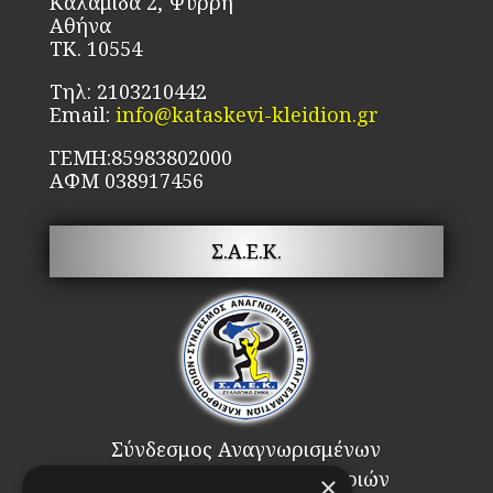
Καλαμίδα 2, Ψυρρή
σε
Αθήνα
το
ΤΚ. 10554
πρ
Τηλ: 2103210442
Email:
info@kataskevi-kleidion.gr
ΓΕΜΗ:85983802000
ΑΦΜ 038917456
Σ.Α.Ε.Κ.
Σύνδεσμος Αναγνωρισμένων
Επαγγελματιών Κλειθροποιών
×