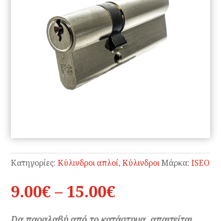
Κατηγορίες:
Κύλινδροι απλοί
,
Κύλινδροι
Μάρκα:
ISEO
Price
9.00
€
–
15.00
€
range:
9.00€
Για παραλαβή από το κατάστημα, απαιτείται