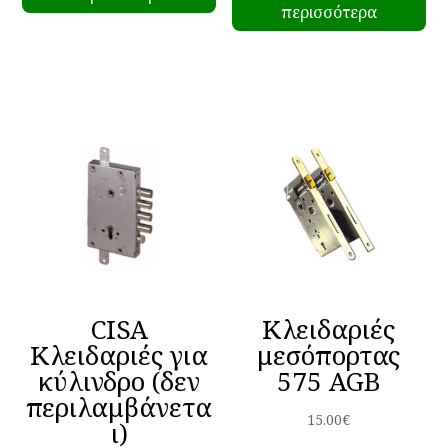
περισσότερα
CISA
Κλειδαριές
Κλειδαριές για
μεσόπορτας
κύλινδρο (δεν
575 AGB
περιλαμβάνετα
15.00
€
ι)
Αυ