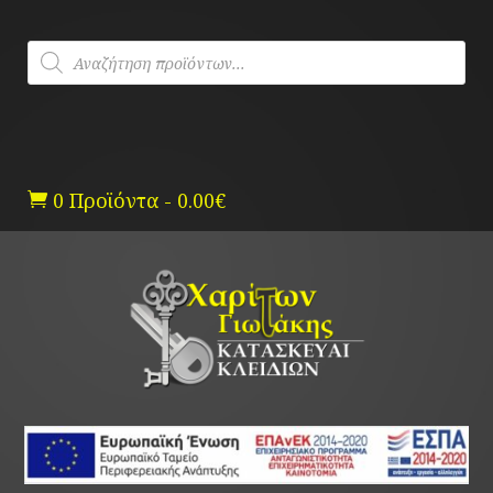
Skip
to
Products
content
search
0 Προϊόντα
-
0.00
€
