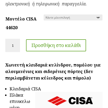
ηλεκτρονική ή τηλεφωνική παραγγελία.
Μοντέλο CISA
44620
Χωνευτή
Προσθήκη στο καλάθι
κλειδαριά
για
αλουμινένιες
Χωνευτή κλειδαριά κυλίνδρου, πομόλου για
πόρτες
αλουμινένιες και σιδερένιες πόρτες (δεν
44620
περιλαμβάνεται κύλινδρος και πόμολο)
ποσότητα
Κλειδαριά CISΑ
Πλάκα
επινικελω
μένη