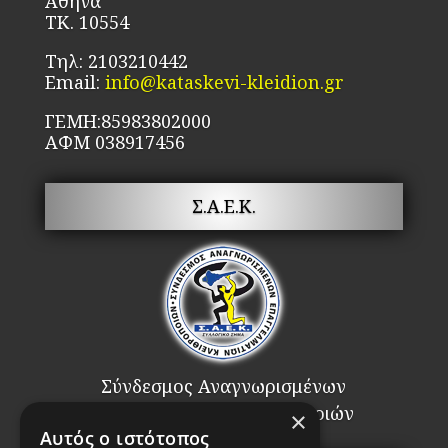
Αθήνα
του
ΤΚ. 10554
προϊόντος
Τηλ: 2103210442
Email:
info@kataskevi-kleidion.gr
ΓΕΜΗ:85983802000
ΑΦΜ 038917456
Σ.Α.Ε.Κ.
Σύνδεσμος Αναγνωρισμένων
Επαγγελματιών Κλειθροποιών
×
Αυτός ο ιστότοπος