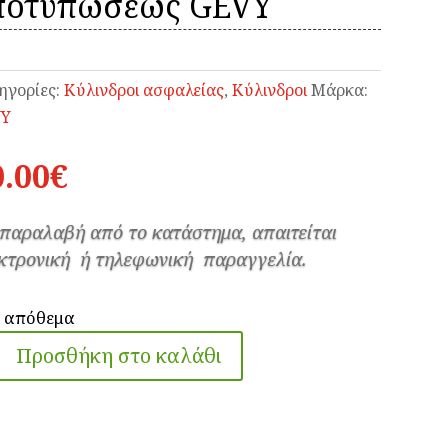
 αποτυπώσεως GEVY
ηγορίες:
Κύλινδροι ασφαλείας
,
Κύλινδροι
Μάρκα:
VY
0.00
€
 παραλαβή από το κατάστημα, απαιτείται
κτρονική ή τηλεφωνική παραγγελία.
ε απόθεμα
Προσθήκη στο καλάθι
ινδρος
αλείας