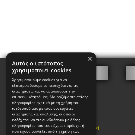
×
Αυτός ο ιστότοπος
χρησιμοποιεί cookies
Επικοινωνία
Χρησιμοποιούμε cookies για να
Γιωτάκης Χαρίτων
εξατομικεύσουμε το περιεχόμενο, τις
διαφημίσεις και να αναλύσουμε την
Καλαμίδα 2, Ψυρρή
επισκεψιμότητά μας. Μοιραζόμαστε επίσης
πληροφορίες σχετικά με τη χρήση του
Αθήνα
ιστότοπού μας με τους συνεργάτες
ΤΚ. 10554
διαφήμισης και ανάλυσης, οι οποίοι
ενδέχεται να τις συνδυάσουν με άλλες
Τηλ: 2103210442
πληροφορίες που τους έχετε παράσχει ή
Email:
info@kataskevi-
που έχουν συλλέξει από τη χρήση των
kleidion.gr