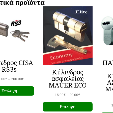
τικά προϊόντα
νδρος CISA
ΠΑ
RS3s
Κύλινδρος
Κ
ασφαλείας
Price
.00
€
–
200.00
€
Α
MAUER ECO
Αυτό
range:
M
Επιλογή
το
170.00€
Price
16.00
€
–
20.00
€
προϊόν
through
Αυτό
range:
έχει
200.00€
1
Επιλογή
το
16.00€
πολλαπλές