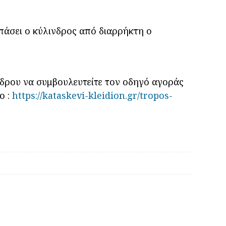
ιδί
οτυπώσεως
VY
πάσει ο κύλινδρος από διαρρήκτη ο
ότητα
νδρου να συμβουλευτείτε τον οδηγό αγοράς
ο :
https://kataskevi-kleidion.gr/tropos-