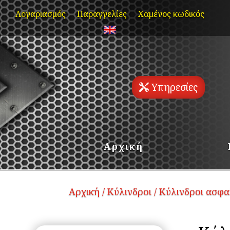
Skip
Λογαριασμός
Παραγγελίες
Χαμένος κωδικός
to
content
Υπηρεσίες
Αρχική
Αρχική
/
Κύλινδροι
/
Κύλινδροι ασφα