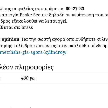
κλε
απ
νδρος ασφαλείας αποσπώμενος
60=27-33
GE
ειτουργία Brake Secure δηλαδή σε περίπτωση που σ
ποσ
νδρος εξακολουθεί να λειτουργεί.
ίθεται σε:
brass
 opinion
: Για την σωστή αγορά οποιουδήποτε κυλί
τρησης κυλίνδρου πατώντας στον ακόλουθο σύνδεσμ
-metrhshs-gia-agora-kylindroy/
λέον πληροφορίες
ς
400 γρ.