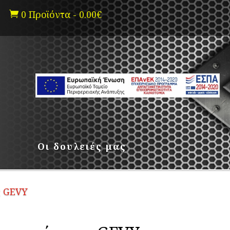
0 Προϊόντα
-
0.00
€

Οι δουλειές μας
ς GEVY