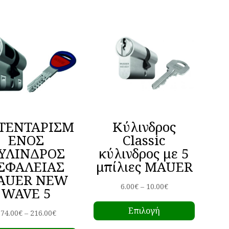
ΤΕΝΤΑΡΙΣΜ
Κύλινδρος
ΕΝΟΣ
Classic
ΥΛΙΝΔΡΟΣ
κύλινδρος με 5
ΣΦΑΛΕΙΑΣ
μπίλιες MAUER
AUER NEW
Price
6.00
€
–
10.00
€
WAVE 5
Αυτό
range:
Επιλογή
το
Price
6.00€
74.00
€
–
216.00
€
Αυτό
προϊόν
range:
through