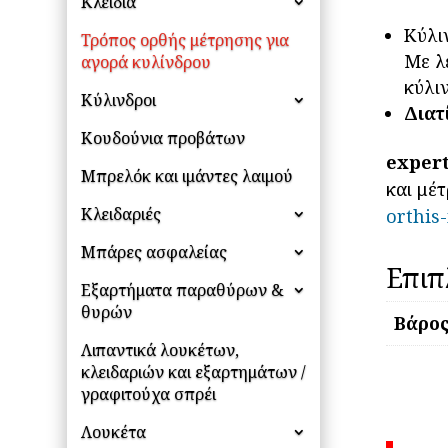
Κλειδιά
Κύλι
Τρόπος ορθής μέτρησης για
Με λ
αγορά κυλίνδρου
κύλι
Κύλινδροι
Διατ
Κουδούνια προβάτων
expert
Μπρελόκ και ιμάντες λαιμού
και μέ
Κλειδαριές
orthis
Μπάρες ασφαλείας
Επιπ
Εξαρτήματα παραθύρων &
θυρών
Βάρο
Λιπαντικά λουκέτων,
κλειδαριών και εξαρτημάτων /
γραφιτούχα σπρέι
Λουκέτα