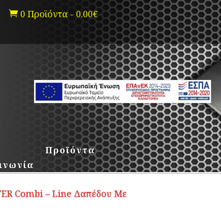
0 Προϊόντα
-
0.00
€

Προϊόντα
ινωνία
ER Combi – Line Δαπέδου Με