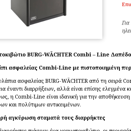
Επι
Για
ηλε
τοκιβώτιο BURG-WÄCHTER Combi – Line Δαπέδου 
άπι ασφαλείας Combi-Line με πιστοποιημένη πυ
υλάπια ασφαλείας BURG-WÄCHTER από τη σειρά Comb
ια έναντι διαρρήξεων, αλλά είναι επίσης ελεγμένα 
ως, η Combi-Line είναι ιδανική για την αποθήκευση
ων και πολύτιμων αντικειμένων.
ρή αγκύρωση σταματά τους διαρρήκτες
 διαρρήκτες πιάσουν ένα χρηματοκιβώτιο, οι περισσό