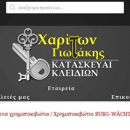
Products
search
Εταιρεία
λειές μας
Επικο
ενα χρηματοκιβώτια
/ Χρηματοκιβώτιο BURG-WÄCHT