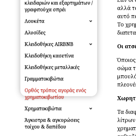
κλειδαριών και εξαρτημάτων /
αλλά τ
γραφιτούχα σπρέι
αυτό π
Λουκέτα
Το χρη
διατετ
Αλυσίδες
Κλειδοθήκες AIRBNB
Οι ατσ
Κλειδοθήκη κασετίνα
Όποιος
Κλειδοθήκες μεταλλικές
σώμα τ
μπουλό
Γραμματοκιβώτια
πλεονέ
Ορθός τρόπος αγοράς ενός
χρηματοκιβωτίου
Χωρητι
Χρηματοκιβώτια
Τα δια
λίτρων
Άγκιστρα & αγκυρώσεις
τοίχου & δαπέδου
χρηματ