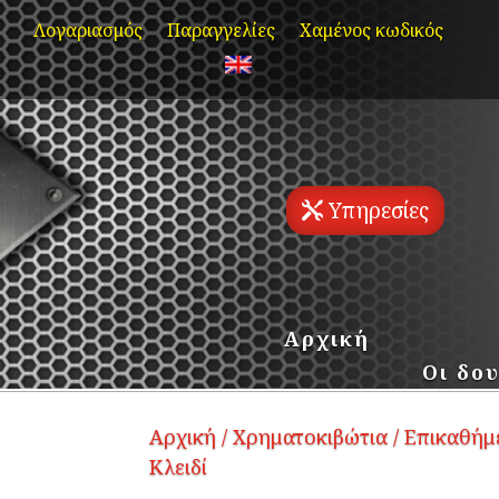
Skip
Λογαριασμός
Παραγγελίες
Χαμένος κωδικός
to
content
Υπηρεσίες
Αρχική
Οι δου
Αρχική
/
Χρηματοκιβώτια
/
Επικαθήμ
Κλειδί