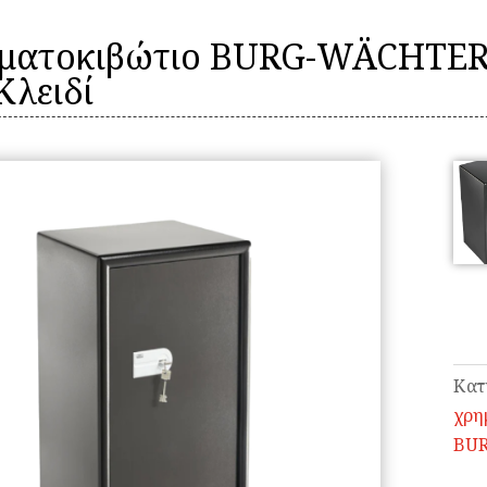
ματοκιβώτιο BURG-WÄCHTER 
Κλειδί
Κατ
χρη
BU