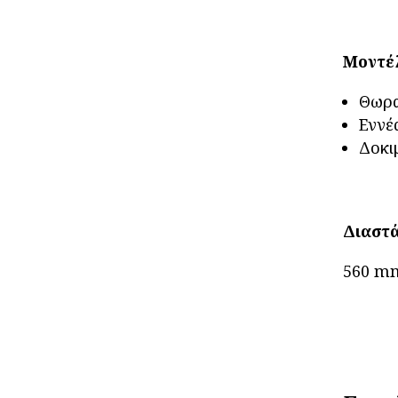
Μοντέλ
Θωρα
Εννέ
Δοκι
Διαστά
560 mm