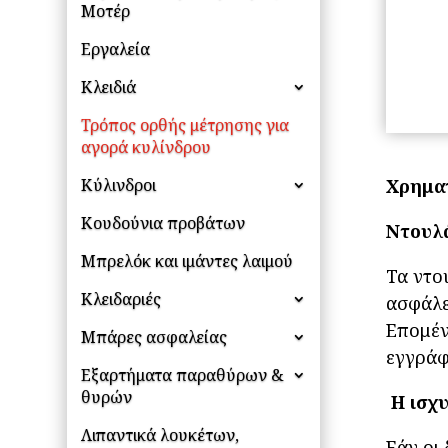
Μοτέρ
Εργαλεία
Κλειδιά
Τρόπος ορθής μέτρησης για
αγορά κυλίνδρου
Κύλινδροι
Χρημα
Κουδούνια προβάτων
Ντουλ
Μπρελόκ και ιμάντες λαιμού
Τα ντο
Κλειδαριές
ασφάλε
Επομέν
Μπάρες ασφαλείας
εγγράφ
Εξαρτήματα παραθύρων &
θυρών
Η ισχυ
Λιπαντικά λουκέτων,
Εάν οι