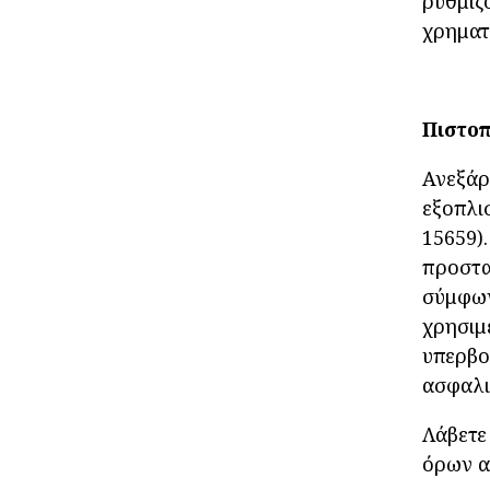
ρυθμιζ
χρηματ
Πιστο
Ανεξάρ
εξοπλι
15659)
προστα
σύμφων
χρησιμ
υπερβο
ασφαλι
Λάβετε
όρων α