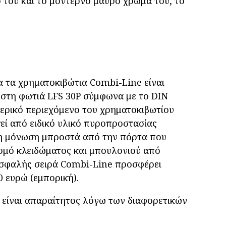
ό του και το μοντέρνο μαύρο χρώμα του, το
α τα χρηματοκιβώτια Combi-Line είναι
 στη φωτιά LFS 30P σύμφωνα με το DIN
τερικό περιεχόμενο του χρηματοκιβωτίου
τεί από ειδικό υλικό πυροπροστασίας
τη μόνωση μπροστά από την πόρτα που
σμό κλειδώματος και μπουλονιού από
ασφαλής σειρά Combi-Line προσφέρει
0 ευρώ (εμπορική).
ή είναι απαραίτητος λόγω των διαφορετικών