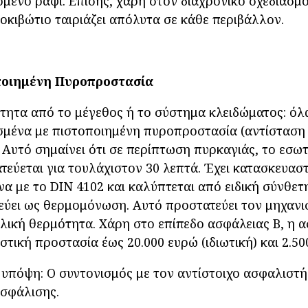
όμενο ράφι. Επίσης, χάρη στον διαχρονικό σχεδιασμ
οκιβώτιο ταιριάζει απόλυτα σε κάθε περιβάλλον.
ποιημένη Πυροπροστασία
τητα από το μέγεθος ή το σύστημα κλειδώματος: όλ
σμένα με πιστοποιημένη πυροπροστασία (αντίσταση
. Αυτό σημαίνει ότι σε περίπτωση πυρκαγιάς, το εσω
τεύεται για τουλάχιστον 30 λεπτά. Έχει κατασκευασ
α με το DIN 4102 και καλύπτεται από ειδική σύνθε
εύει ως θερμομόνωση. Αυτό προστατεύει τον μηχανι
λική θερμότητα. Χάρη στο επίπεδο ασφάλειας Β, η 
στική προστασία έως 20.000 ευρώ (ιδιωτική) και 2.50
 υπόψη: Ο συντονισμός με τον αντίστοιχο ασφαλιστ
σφάλισης.