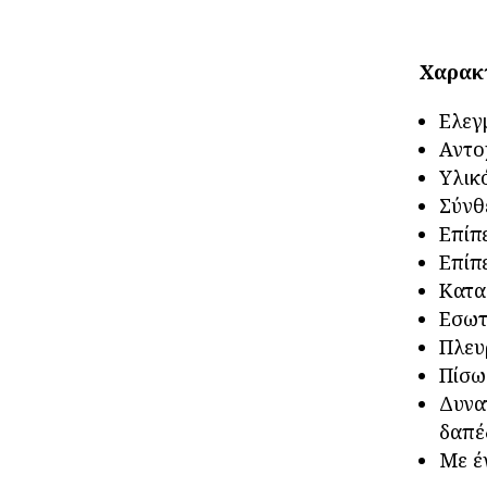
Χαρακ
Ελεγ
Αντο
Υλικ
Σύνθ
Επίπ
Επίπ
Κατα
Εσωτ
Πλευ
Πίσω
Δυνα
δαπέ
Με έ