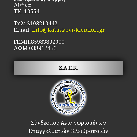
Αθήνα
ΤΚ. 10554
Τηλ: 2103210442
Email:
info@kataskevi-kleidion.gr
ΓΕΜΗ:85983802000
ΑΦΜ 038917456
Σ.Α.Ε.Κ.
Σύνδεσμος Αναγνωρισμένων
Επαγγελματιών Κλειθροποιών