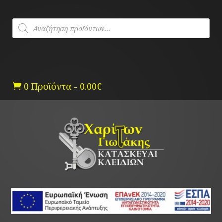
Skip
to
Products
content
search
0 Προϊόντα
-
0.00
€
