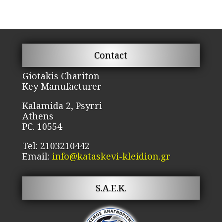
Contact
Giotakis Chariton
Key Manufacturer
Kalamida 2, Psyrri
Athens
PC. 10554
Tel: 2103210442
Email:
info@kataskevi-kleidion.gr
S.A.E.K.