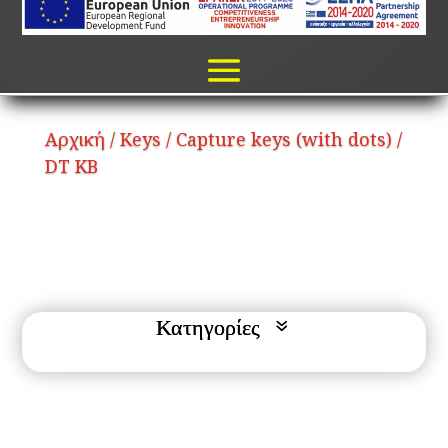
Αρχική
/
Keys
/
Capture keys (with dots)
/
DT KB