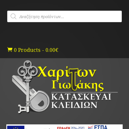
Skip
to
Products
content
search
0 Products
-
0.00
€
