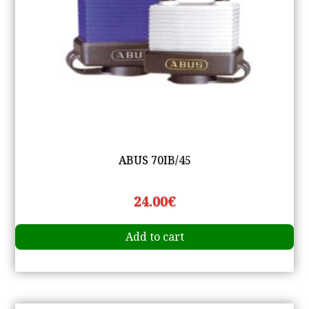
ABUS 70IB/45
24.00
€
Add to cart