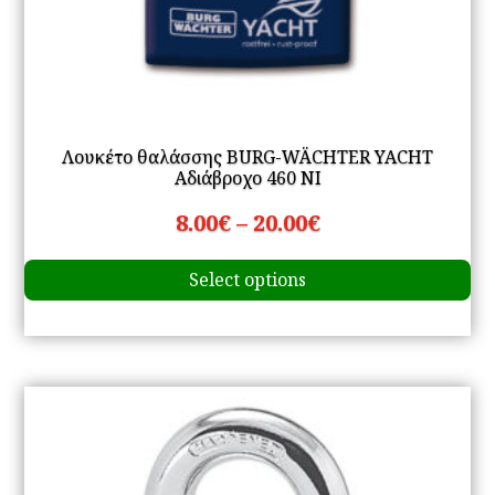
Λουκέτο θαλάσσης BURG-WÄCHTER YACHT
Αδιάβροχο 460 NI
Price
8.00
€
–
20.00
€
Th
range:
Select options
pr
8.00€
ha
through
mu
20.00€
va
Th
op
m
be