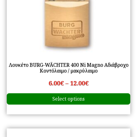
pa
Λουκέτο BURG-WÄCHTER 400 Ni Magno Αδιάβροχο
Κοντόλαιμο / μακρύλαιμο
Price
6.00
€
–
12.00
€
Th
range:
Select options
pr
6.00€
ha
through
mu
12.00€
va
Th