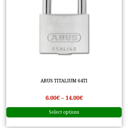
th
pr
pa
ABUS TITALIUM 64TI
Price
6.00
€
–
14.00
€
Th
range:
Select options
pr
6.00€
ha
through