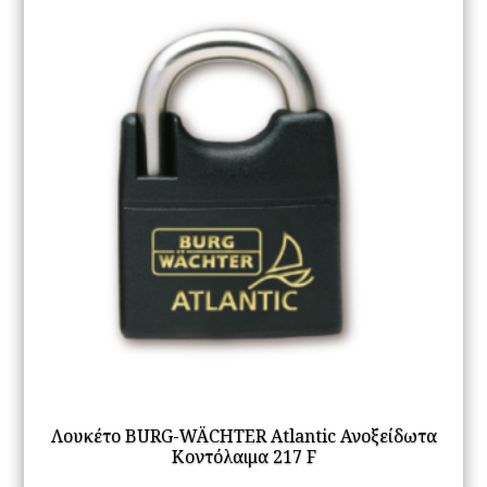
op
m
be
ch
on
th
pr
pa
Λουκέτο BURG-WÄCHTER Atlantic Ανοξείδωτα
Κοντόλαιμα 217 F