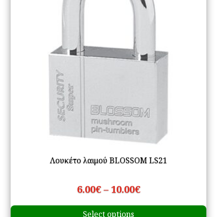
ch
on
th
pr
pa
Λουκέτο λαιμού BLOSSOM LS21
Price
6.00
€
–
10.00
€
Th
range:
Select options
pr