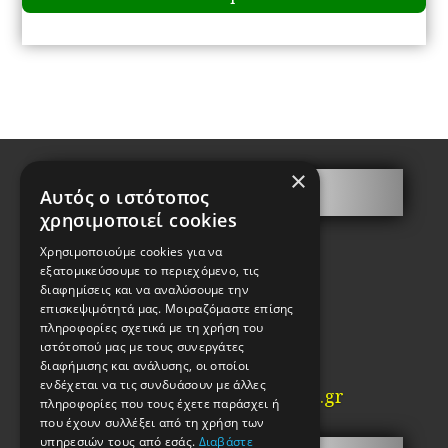
6.00€
ha
through
mu
10.00€
va
Th
op
m
×
be
Contact
Αυτός ο ιστότοπος
ch
χρησιμοποιεί cookies
on
Giotakis Chariton
Χρησιμοποιούμε cookies για να
Key Manufacturer
th
εξατομικεύσουμε το περιεχόμενο, τις
pr
διαφημίσεις και να αναλύσουμε την
Kalamida 2, Psyrri
pa
επισκεψιμότητά μας. Μοιραζόμαστε επίσης
Athens
πληροφορίες σχετικά με τη χρήση του
PC. 10554
ιστότοπού μας με τους συνεργάτες
διαφήμισης και ανάλυσης, οι οποίοι
Tel: 2103210442
ενδέχεται να τις συνδυάσουν με άλλες
Email:
info@kataskevi-kleidion.gr
πληροφορίες που τους έχετε παράσχει ή
που έχουν συλλέξει από τη χρήση των
υπηρεσιών τους από εσάς.
Διαβάστε