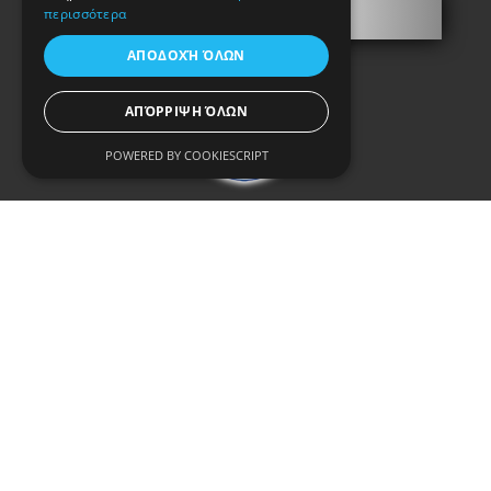
S.A.E.K.
περισσότερα
ΑΠΟΔΟΧΉ ΌΛΩΝ
ΑΠΌΡΡΙΨΗ ΌΛΩΝ
POWERED BY COOKIESCRIPT
Recognized Association
Professional Keymakers
Security doors