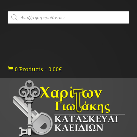
Skip
to
Products
content
search
0 Products
-
0.00
€
