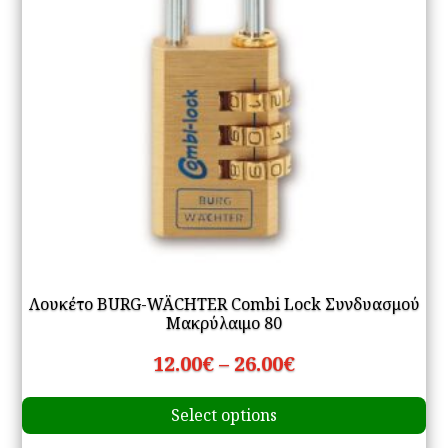
on
th
pr
pa
Λουκέτο BURG-WÄCHTER Combi Lock Συνδυασμού
Μακρύλαιμο 80
Price
12.00
€
–
26.00
€
Th
range:
Select options
pr
12.00€
ha