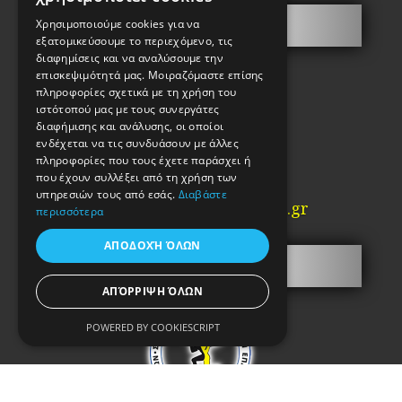
Contact
Χρησιμοποιούμε cookies για να
εξατομικεύσουμε το περιεχόμενο, τις
διαφημίσεις και να αναλύσουμε την
Giotakis Chariton
επισκεψιμότητά μας. Μοιραζόμαστε επίσης
Key Manufacturer
πληροφορίες σχετικά με τη χρήση του
ιστότοπού μας με τους συνεργάτες
Kalamida 2, Psyrri
διαφήμισης και ανάλυσης, οι οποίοι
Athens
ενδέχεται να τις συνδυάσουν με άλλες
PC. 10554
πληροφορίες που τους έχετε παράσχει ή
που έχουν συλλέξει από τη χρήση των
Tel: 2103210442
υπηρεσιών τους από εσάς.
Διαβάστε
Email:
info@kataskevi-kleidion.gr
περισσότερα
ΑΠΟΔΟΧΉ ΌΛΩΝ
S.A.E.K.
ΑΠΌΡΡΙΨΗ ΌΛΩΝ
POWERED BY COOKIESCRIPT