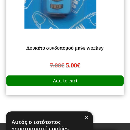
Λουκέτο συνδυασμού μπλε workey
Original
Current
7.00
€
5.00
€
price
price
Add to cart
was:
is:
7.00€.
5.00€.
×
Αυτός ο ιστότοπος
χρησιμοποιεί cookies