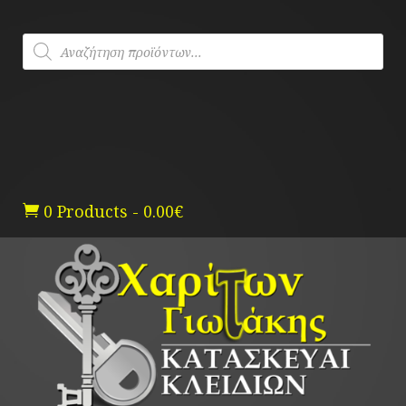
Skip
to
Products
content
search
0 Products
-
0.00
€
