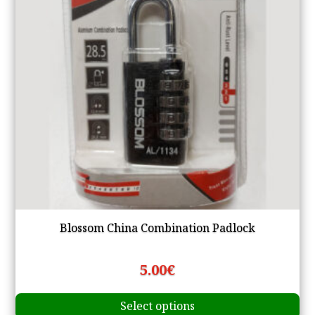
Blossom China Combination Padlock
5.00
€
Th
Select options
pr