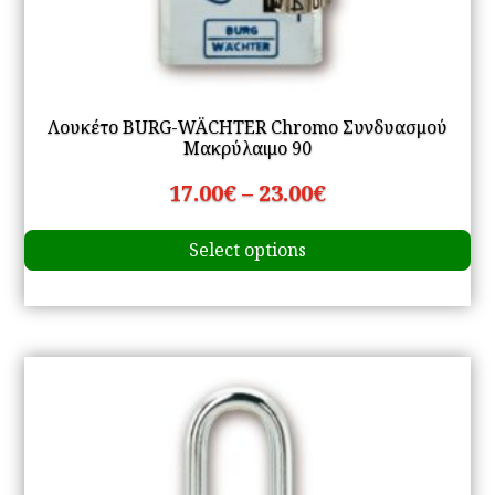
Λουκέτο BURG-WÄCHTER Chromo Συνδυασμού
Μακρύλαιμο 90
Price
17.00
€
–
23.00
€
Th
range:
Select options
pr
17.00€
ha
through
mu
23.00€
va
Th
op
m
be
ch