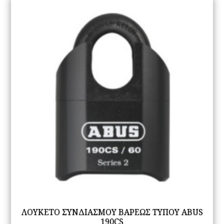
Th
op
m
be
ch
on
th
pr
pa
ΛΟΥΚΕΤΟ ΣΥΝΔΙΑΣΜΟΥ ΒΑΡΕΩΣ ΤΥΠΟΥ ABUS
190CS