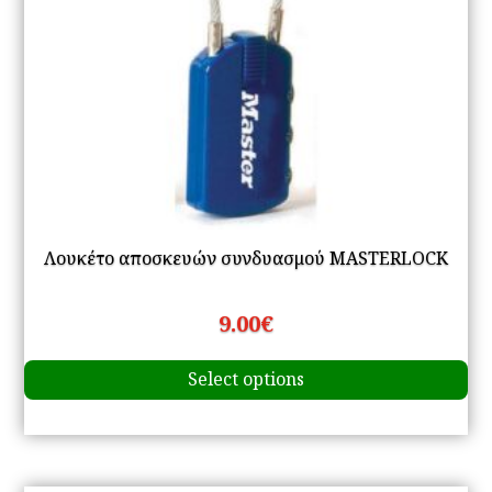
Λουκέτο αποσκευών συνδυασμού MASTERLOCK
9.00
€
Th
Select options
pr
ha
mu
va