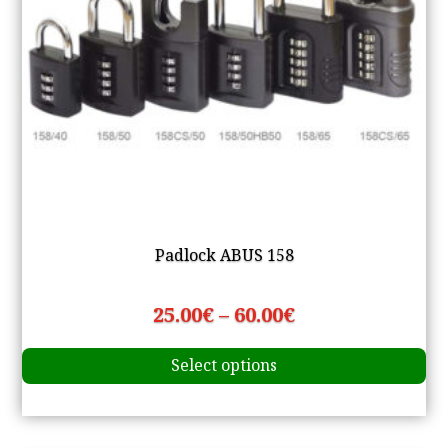
pr
pa
Padlock ABUS 158
Price
25.00
€
–
60.00
€
Th
range:
Select options
pr
25.00€
ha
through
mu
va