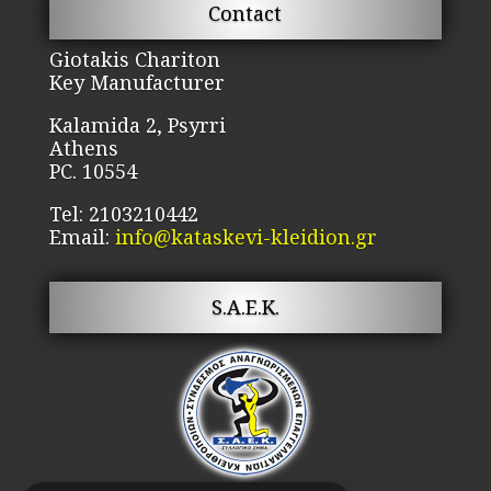
Contact
Giotakis Chariton
Key Manufacturer
Kalamida 2, Psyrri
Athens
PC. 10554
Tel: 2103210442
Email:
info@kataskevi-kleidion.gr
S.A.E.K.