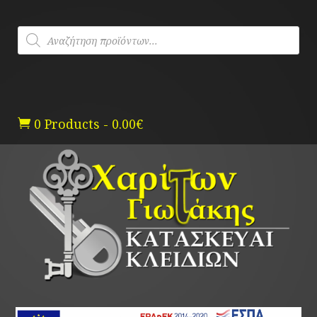
Skip
to
Products
content
search
0 Products
-
0.00
€
