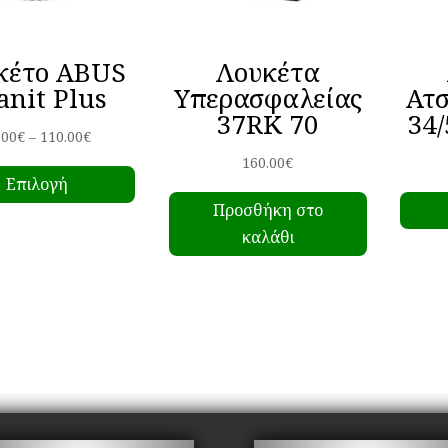
κέτο ABUS
Λουκέτα
anit Plus
Υπερασφαλείας
Ατ
37RK 70
34/
Price
.00
€
–
110.00
€
Αυτό
range:
160.00
€
Επιλογή
το
75.00€
Προσθήκη στο
προϊόν
through
καλάθι
έχει
110.00€
πολλαπλές
παραλλαγές.
Οι
επιλογές
μπορούν
να
επιλεγούν