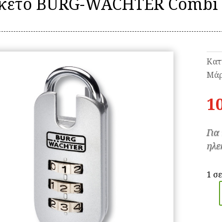
κέτο BURG-WÄCHTER Combi Σ
Κατ
Μάρ
1
Για
ηλε
1 σ
Λου
BU