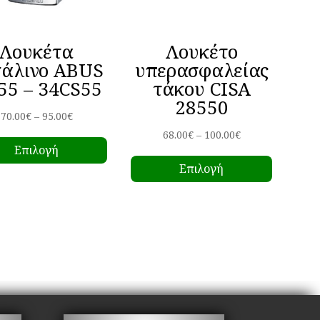
Λουκέτα
Λουκέτο
σάλινο ABUS
υπερασφαλείας
55 – 34CS55
τάκου CISA
28550
Price
70.00
€
–
95.00
€
Αυτό
range:
Price
68.00
€
–
100.00
€
Επιλογή
το
Αυτό
70.00€
range:
Επιλογή
προϊόν
το
through
68.00€
έχει
προϊόν
95.00€
through
πολλαπλές
έχει
100.00€
παραλλαγές.
πολλαπ
Οι
παραλλ
επιλογές
Οι
μπορούν
επιλογέ
να
μπορού