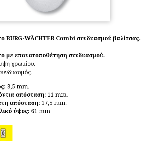
WÄ
Co
Συν
Βαλ
71
το BURG-WÄCHTER Combi συνδυασμού βαλίτσας.
25
ποσ
το με επανατοποθέτηση συνδυασμού.
υψη χρωμίου.
συνδυασμός.
ς:
3,5 mm.
όντια απόσταση:
11 mm.
τη απόσταση:
17,5 mm.
λικό ύψος:
61 mm.