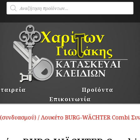
Products
search
Εταιρεία
Προϊόντα
Επικοινωνία
 (συνδυασμού)
/ Λουκέτο BURG-WÄCHTER Combi Συνδ