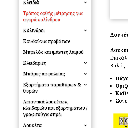
Κλειδιά
Τρόπος ορθής μέτρησης για
αγορά κυλίνδρου
Κύλινδροι
Λουκέ
Κουδούνια προβάτων
Λουκέ
Μπρελόκ και ιμάντες λαιμού
Επικάλ
Κλειδαριές
3πλός 
Μπάρες ασφαλείας
Πάχο
Εξαρτήματα παραθύρων &
Οριζ
θυρών
Κάθε
Συνο
Λιπαντικά λουκέτων,
κλειδαριών και εξαρτημάτων /
γραφιτούχα σπρέι
Λουκέτα