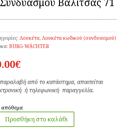
υνδυασμού Βαλίτσας 71
ηγορίες:
Λουκέτα
,
Λουκέτα κωδικού (συνδυασμού)
κα:
BURG-WÄCHTER
0.00
€
 παραλαβή από το κατάστημα, απαιτείται
κτρονική ή τηλεφωνική παραγγελία.
ε απόθεμα
Προσθήκη στο καλάθι
κέτο
RG-