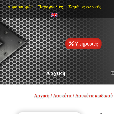
Skip
Λογαριασμός
Παραγγελίες
Χαμένος κωδικός
to
content
Υπηρεσίες
Αρχική
Αρχική
/
Λουκέτα
/
Λουκέτα κωδικού