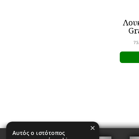
Λου
Gr
75
×
Αυτός ο ιστότοπος