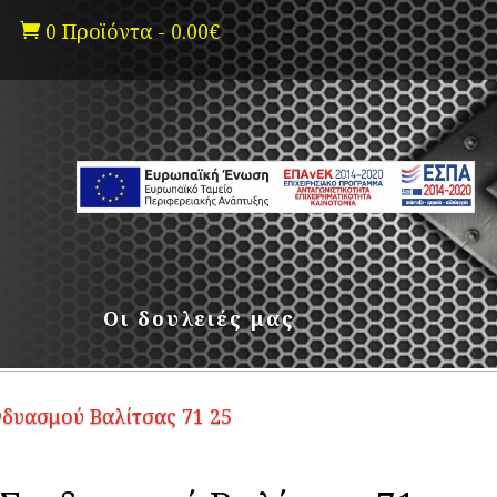
0 Προϊόντα
-
0.00
€

Οι δουλειές μας
υασμού Βαλίτσας 71 25