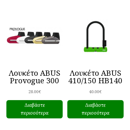
Οι
επ
μπ
να
επ
στ
σε
το
πρ
Λουκέτο ABUS
Λουκέτο ABUS
Provogue 300
410/150 HB140
28.00
€
40.00
€
Διαβάστε
Διαβάστε
περισσότερα
περισσότερα