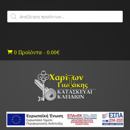
Skip
to
Products
content
search
0 Προϊόντα
-
0.00
€
