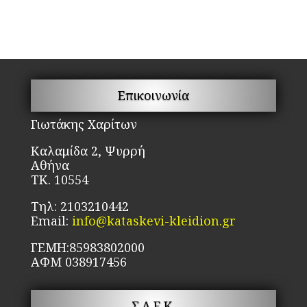
Επικοινωνία
Γιωτάκης Χαρίτων
Καλαμίδα 2, Ψυρρή
Αθήνα
ΤΚ. 10554
Τηλ: 2103210442
Email:
info@kataskevi-kleidion.gr
ΓΕΜΗ:85983802000
ΑΦΜ 038917456
Σ.Α.Ε.Κ.