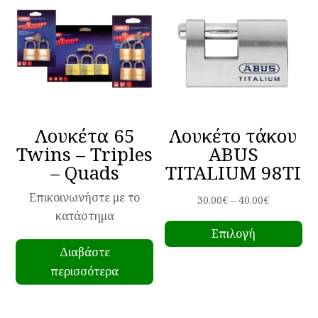
Λουκέτα 65
Λουκέτο τάκου
Twins – Triples
ABUS
– Quads
TITALIUM 98TI
Επικοινωνήστε με το
Price
30.00
€
–
40.00
€
κατάστημα
Αυ
range:
Επιλογή
το
30.00€
Διαβάστε
πρ
through
περισσότερα
έχ
40.00€
πο
πα