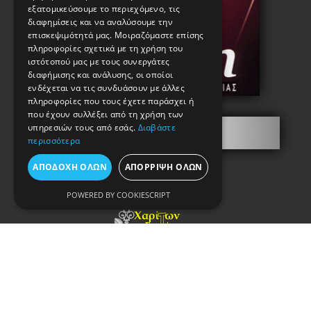
εξατομικεύσουμε το περιεχόμενο, τις
διαφημίσεις και να αναλύσουμε την
επισκεψιμότητά μας. Μοιραζόμαστε επίσης
πληροφορίες σχετικά με τη χρήση του
ιστότοπού μας με τους συνεργάτες
διαφήμισης και ανάλυσης, οι οποίοι
ενδέχεται να τις συνδυάσουν με άλλες
πληροφορίες που τους έχετε παράσχει ή
που έχουν συλλέξει από τη χρήση των
υπηρεσιών τους από εσάς.
Διαβάστε
Πληροφορίες
περισσότερα
ΑΠΟΔΟΧΉ ΌΛΩΝ
ΑΠΌΡΡΙΨΗ ΌΛΩΝ
POWERED BY COOKIESCRIPT
Copyright © 2021. Κataskevi-kleidion.gr
All rights reserved.
Όροι Χρήσης & Πολιτική Απορρήτου