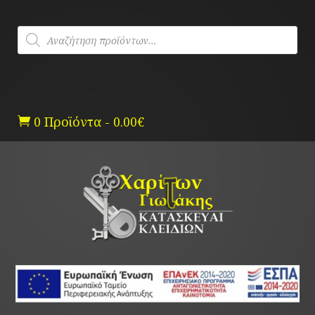
Skip
to
Products
content
search
0 Προϊόντα
-
0.00
€
