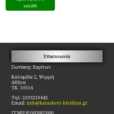
καλάθι
Επικοινωνία
Γιωτάκης Χαρίτων
Καλαμίδα 2, Ψυρρή
Αθήνα
ΤΚ. 10554
Τηλ: 2103210442
Email:
info@kataskevi-kleidion.gr
ΓΕΜΗ:85983802000