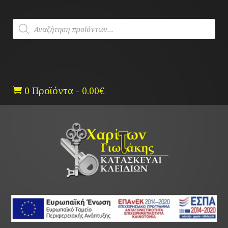
Skip
to
Products
content
search
0 Προϊόντα
-
0.00
€
