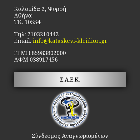
Καλαμίδα 2, Ψυρρή
Αθήνα
ΤΚ. 10554
Τηλ: 2103210442
Email:
info@kataskevi-kleidion.gr
ΓΕΜΗ:85983802000
ΑΦΜ 038917456
Σ.Α.Ε.Κ.
Σύνδεσμος Αναγνωρισμένων