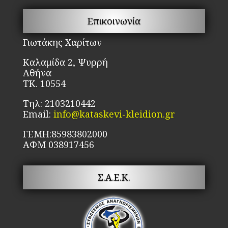
επ
μπ
Επικοινωνία
να
επ
Γιωτάκης Χαρίτων
στ
Καλαμίδα 2, Ψυρρή
σε
Αθήνα
το
ΤΚ. 10554
πρ
Τηλ: 2103210442
Email:
info@kataskevi-kleidion.gr
ΓΕΜΗ:85983802000
ΑΦΜ 038917456
Σ.Α.Ε.Κ.