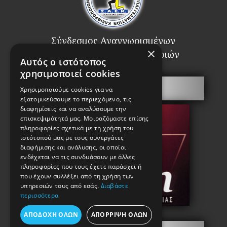
Σύνδεσμος Αναγνωρισμένων
×
Επαγγελματιών Κλειθροποιών
Αυτός ο ιστότοπος
χρησιμοποιεί cookies
Πόρτες Ασφαλείας
Χρησιμοποιούμε cookies για να
εξατομικεύσουμε το περιεχόμενο, τις
διαφημίσεις και να αναλύσουμε την
επισκεψιμότητά μας. Μοιραζόμαστε επίσης
πληροφορίες σχετικά με τη χρήση του
ιστότοπού μας με τους συνεργάτες
διαφήμισης και ανάλυσης, οι οποίοι
ενδέχεται να τις συνδυάσουν με άλλες
πληροφορίες που τους έχετε παράσχει ή
που έχουν συλλέξει από τη χρήση των
υπηρεσιών τους από εσάς.
Διαβάστε
περισσότερα
ΑΠΟΔΟΧΉ ΌΛΩΝ
ΑΠΌΡΡΙΨΗ ΌΛΩΝ