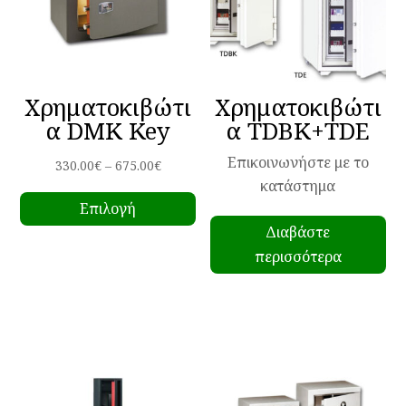
Χρηματοκιβώτι
Χρηματοκιβώτι
α DMK Key
α TDBK+TDE
Επικοινωνήστε με το
Price
330.00
€
–
675.00
€
κατάστημα
Αυτό
range:
Επιλογή
το
330.00€
Διαβάστε
προϊόν
through
περισσότερα
έχει
675.00€
πολλαπλές
παραλλαγές.
Οι
επιλογές
μπορούν
να