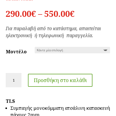
Price
290.00
€
–
550.00
€
range:
290.00€
Για παραλαβή από το κατάστημα, απαιτείται
through
ηλεκτρονική ή τηλεφωνική παραγγελία.
550.00€
Μοντέλο
Οπλοκιβώτιο
Προσθήκη στο καλάθι
TCL
(TLS)
ποσότητα
TLS
Συμπαγής μονοκόμματη ατσάλινη κατασκευή
πάχους 2mm