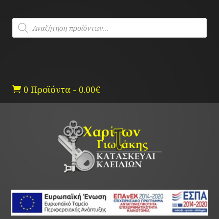
Skip
to
Products
content
search
0 Προϊόντα
-
0.00
€
