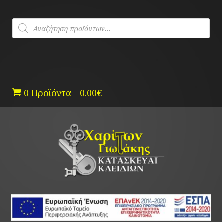
Skip
to
Products
content
search
0 Προϊόντα
-
0.00
€
