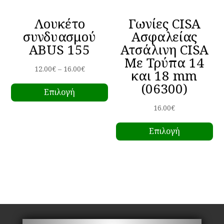
το
Λουκέτο
Γωνίες CISA
πρ
συνδυασμού
Ασφαλείας
ABUS 155
Ατσάλινη CISA
Με Τρύπα 14
Price
12.00
€
–
16.00
€
και 18 mm
Αυτό
range:
(06300)
Επιλογή
το
12.00€
προϊόν
through
16.00
€
έχει
Αυ
16.00€
Επιλογή
πολλαπλές
το
παραλλαγές.
πρ
Οι
έχ
επιλογές
πο
μπορούν
πα
να
Οι
επιλεγούν
επ