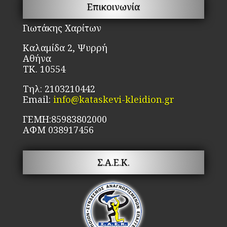
στη
μπ
Επικοινωνία
σελίδα
να
του
επ
Γιωτάκης Χαρίτων
προϊόντος
στ
Καλαμίδα 2, Ψυρρή
σε
Αθήνα
το
ΤΚ. 10554
πρ
Τηλ: 2103210442
Email:
info@kataskevi-kleidion.gr
ΓΕΜΗ:85983802000
ΑΦΜ 038917456
Σ.Α.Ε.Κ.