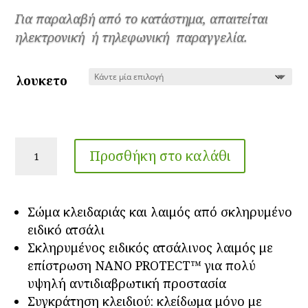
95.00€
Για παραλαβή από το κατάστημα, απαιτείται
through
ηλεκτρονική ή τηλεφωνική παραγγελία.
170.00€
λουκετο
Λουκέτα
Προσθήκη στο καλάθι
Yπερασφαλείας
Rock
ABUS
Σώμα κλειδαριάς και λαιμός από σκληρυμένο
83/60
ειδικό ατσάλι
-
Σκληρυμένος ειδικός ατσάλινος λαιμός με
80
επίστρωση NANO PROTECT™ για πολύ
ποσότητα
υψηλή αντιδιαβρωτική προστασία
Συγκράτηση κλειδιού: κλείδωμα μόνο με