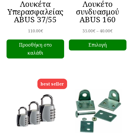
Λουκέτα
Λουκέτο
Υπερασφαλείας
συνδυασμού
ABUS 37/55
ABUS 160
Price
110.00
€
35.00
€
–
40.00
€
Αυ
range:
Προσθήκη στο
Επιλογή
το
35.00€
καλάθι
πρ
through
έχ
40.00€
πο
πα
best seller
Οι
επ
μπ
να
επ
στ
σε