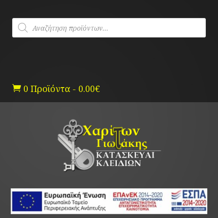
Skip
to
Products
content
search
0 Προϊόντα
-
0.00
€
