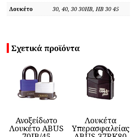
Λουκέτο
30, 40, 30 30HB, HB 30 45
Σχετικά προϊόντα
Ανοξείδωτo
Λουκέτα
Λουκέτο ABUS
Υπερασφαλείας
70IB/45
ABUS 37RK80