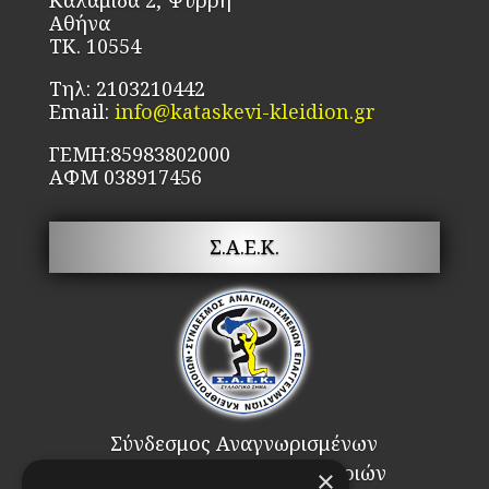
Καλαμίδα 2, Ψυρρή
προϊόντος
Αθήνα
ΤΚ. 10554
Τηλ: 2103210442
Email:
info@kataskevi-kleidion.gr
ΓΕΜΗ:85983802000
ΑΦΜ 038917456
Σ.Α.Ε.Κ.
Σύνδεσμος Αναγνωρισμένων
Επαγγελματιών Κλειθροποιών
×