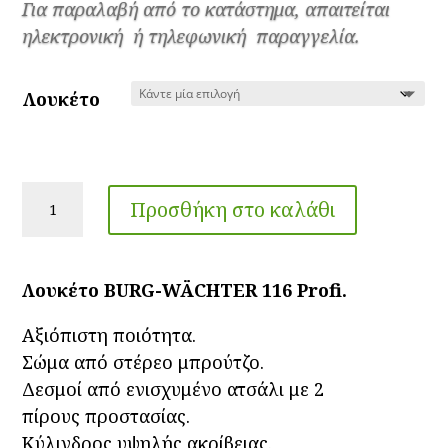
18.00€
Για παραλαβή από το κατάστημα, απαιτείται
through
ηλεκτρονική ή τηλεφωνική παραγγελία.
30.00€
Λουκέτο
Λουκέτα
Προσθήκη στο καλάθι
ορειχάλκινα
BURG-
WÄCHTER
Λουκέτο BURG-WÄCHTER 116 Profi.
116
Profi
Αξιόπιστη ποιότητα.
κοντόλαιμα/
Σώμα από στέρεο μπρούτζο.
μακρύλαιμα
Δεσμοί από ενισχυμένο ατσάλι με 2
ποσότητα
πίρους προστασίας.
Κύλινδρος υψηλής ακρίβειας.