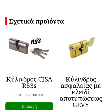
Σχετικά προϊόντα
Κύλινδρος CISA
Κύλινδρος
RS3s
ασφαλείας με
κλειδί
Price
170.00
€
–
200.00
€
αποτυπώσεως
Αυτό
range:
GEVY
Επιλογή
το
170.00€