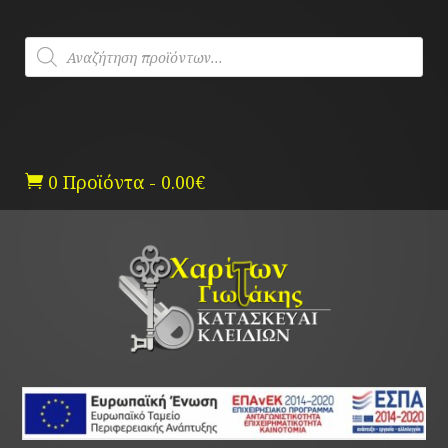
Skip
to
Products
content
search
0 Προϊόντα
-
0.00
€
