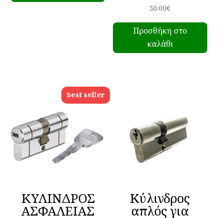
προϊόν
through
30.00
€
έχει
200.00€
Προσθήκη στο
πολλαπλές
καλάθι
παραλλαγές.
Οι
επιλογές
μπορούν
best seller
να
επιλεγούν
στη
σελίδα
του
προϊόντος
ΚΥΛΙΝΔΡΟΣ
Kύλινδρος
ΑΣΦΑΛΕΙΑΣ
απλός για