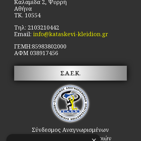
Καλαμίδα 2, Ψυρρή
σελίδα
το
Αθήνα
του
πρ
ΤΚ. 10554
προϊόντος
Τηλ: 2103210442
Email:
info@kataskevi-kleidion.gr
ΓΕΜΗ:85983802000
ΑΦΜ 038917456
Σ.Α.Ε.Κ.
Σύνδεσμος Αναγνωρισμένων
Επαγγελματιών Κλειθροποιών
×