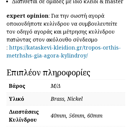
Διατίθεται σε ομάδες με ίδιο κλειδί & master
expert opinion
: Για την σωστή αγορά
οποιουδήποτε κυλίνδρου να συμβουλευτείτε
τον οδηγό αγοράς και μέτρησης κυλίνδρου
πατώντας στον ακόλουθο σύνδεσμο
:
https://kataskevi-kleidion.gr/tropos-orthis-
metrhshs-gia-agora-kylindroy/
Επιπλέον πληροφορίες
Βάρος
Μ/Δ
Υλικό
Brass, Nickel
Διαστάσεις
40mm, 56mm, 60mm
Κυλίνδρου