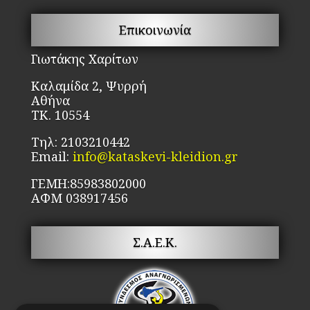
σελίδα
επ
του
μπ
Επικοινωνία
προϊόντος
να
επ
Γιωτάκης Χαρίτων
στ
Καλαμίδα 2, Ψυρρή
σε
Αθήνα
το
ΤΚ. 10554
πρ
Τηλ: 2103210442
Email:
info@kataskevi-kleidion.gr
ΓΕΜΗ:85983802000
ΑΦΜ 038917456
Σ.Α.Ε.Κ.