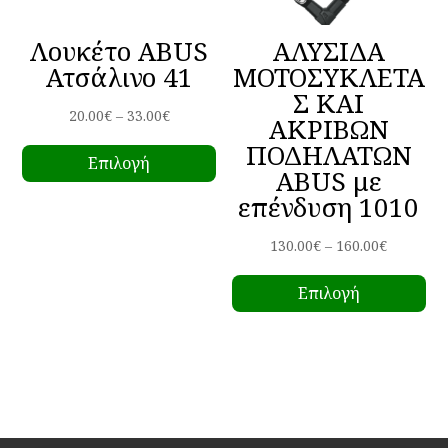
σε
Λουκέτο ABUS
ΑΛΥΣΙΔΑ
το
Ατσάλινο 41
ΜΟΤΟΣΥΚΛΕΤΑ
πρ
Σ ΚΑΙ
Price
20.00
€
–
33.00
€
ΑΚΡΙΒΩΝ
Αυτό
range:
ΠΟΔΗΛΑΤΩΝ
Επιλογή
το
20.00€
ABUS με
προϊόν
through
επένδυση 1010
έχει
33.00€
πολλαπλές
Price
130.00
€
–
160.00
€
παραλλαγές.
Αυ
range:
Επιλογή
Οι
το
130.00€
επιλογές
πρ
through
μπορούν
έχ
160.00€
να
πο
επιλεγούν
πα
στη
Οι