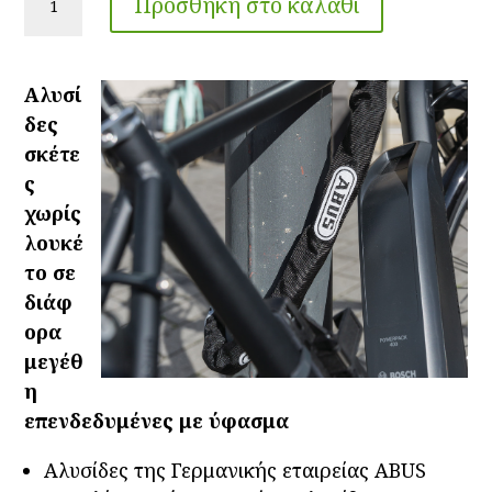
Προσθήκη στο καλάθι
Μοτοποδηλάτων
KS
ποσότητα
Αλυσί
δες
σκέτε
ς
χωρίς
λουκέ
το σε
διάφ
ορα
μεγέθ
η
επενδεδυμένες με ύφασμα
Αλυσίδες της Γερμανικής εταιρείας ABUS