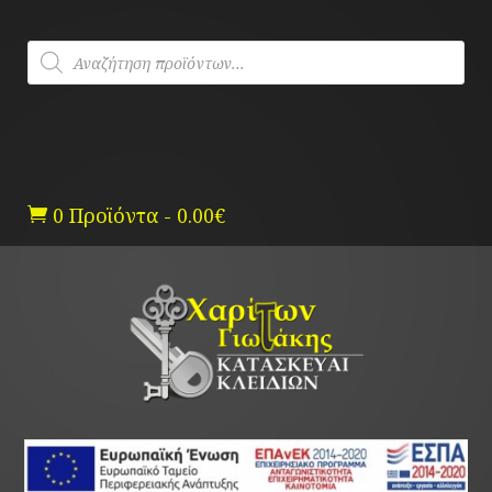
Skip
to
Products
content
search
0 Προϊόντα
-
0.00
€
