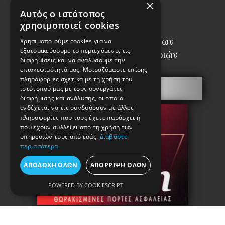
×
Αυτός ο ιστότοπος
χρησιμοποιεί cookies
Σύνδεσμος Αναγνωρισμένων
Χρησιμοποιούμε cookies για να
εξατομικεύσουμε το περιεχόμενο, τις
Επαγγελματιών Κλειθροποιών
διαφημίσεις και να αναλύσουμε την
επισκεψιμότητά μας. Μοιραζόμαστε επίσης
πληροφορίες σχετικά με τη χρήση του
Πόρτες Ασφαλείας
ιστότοπού μας με τους συνεργάτες
διαφήμισης και ανάλυσης, οι οποίοι
ενδέχεται να τις συνδυάσουν με άλλες
πληροφορίες που τους έχετε παράσχει ή
που έχουν συλλέξει από τη χρήση των
υπηρεσιών τους από εσάς.
Διαβάστε
περισσότερα
ΑΠΟΔΟΧΉ ΌΛΩΝ
ΑΠΌΡΡΙΨΗ ΌΛΩΝ
POWERED BY COOKIESCRIPT