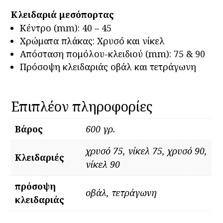
AGB
Κλειδαριά μεσόπορτας
ποσότητα
Κέντρο (mm): 40 – 45
Χρώματα πλάκας: Χρυσό και νίκελ
Απόσταση πομόλου-κλειδιού (mm): 75 & 90
Πρόσοψη κλειδαριάς οβάλ και τετράγωνη
Επιπλέον πληροφορίες
Βάρος
600 γρ.
χρυσό 75, νίκελ 75, χρυσό 90,
Kλειδαριές
νίκελ 90
πρόσοψη
οβάλ, τετράγωνη
κλειδαριάς