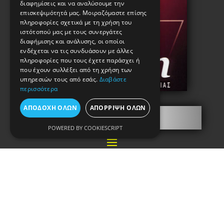
διαφημίσεις και να αναλύσουμε την
επισκεψιμότητά μας. Μοιραζόμαστε επίσης
πληροφορίες σχετικά με τη χρήση του
ιστότοπού μας με τους συνεργάτες
διαφήμισης και ανάλυσης, οι οποίοι
ενδέχεται να τις συνδυάσουν με άλλες
πληροφορίες που τους έχετε παράσχει ή
που έχουν συλλέξει από τη χρήση των
υπηρεσιών τους από εσάς.
Διαβάστε
περισσότερα
ΑΠΟΔΟΧΉ ΌΛΩΝ
ΑΠΌΡΡΙΨΗ ΌΛΩΝ
Πληροφορίες
POWERED BY COOKIESCRIPT