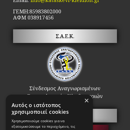
Email:
info@kataskevi-kleidion.gr
ΓΕΜΗ:85983802000
ΑΦΜ 038917456
Σ.Α.Ε.Κ.
Σύνδεσμος Αναγνωρισμένων
Επαγγελματιών Κλειθροποιών
×
Αυτός ο ιστότοπος
χρησιμοποιεί cookies
Πόρτες Ασφαλείας
Χρησιμοποιούμε cookies για να
εξατομικεύσουμε το περιεχόμενο, τις