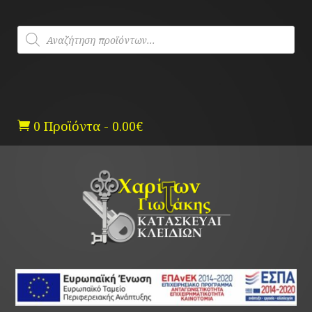
Skip
to
Products
content
search
0 Προϊόντα
-
0.00
€
