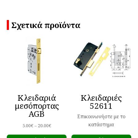
Σχετικά προϊόντα
Κλειδαριά
Κλειδαριές
μεσόπορτας
52611
AGB
Επικοινωνήστε με το
κατάστημα
Price
5.00
€
–
20.00
€
Αυτό
range: