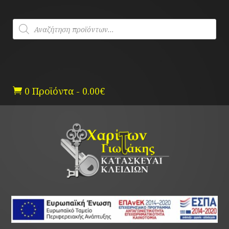
Skip
to
Products
content
search
0 Προϊόντα
-
0.00
€
