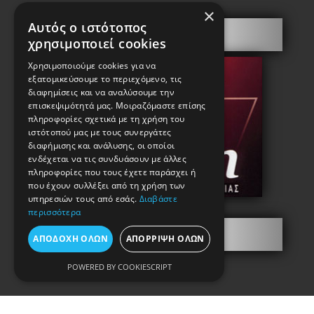
×
Αυτός ο ιστότοπος
Πόρτες Ασφαλείας
χρησιμοποιεί cookies
Χρησιμοποιούμε cookies για να
εξατομικεύσουμε το περιεχόμενο, τις
διαφημίσεις και να αναλύσουμε την
επισκεψιμότητά μας. Μοιραζόμαστε επίσης
πληροφορίες σχετικά με τη χρήση του
ιστότοπού μας με τους συνεργάτες
διαφήμισης και ανάλυσης, οι οποίοι
ενδέχεται να τις συνδυάσουν με άλλες
πληροφορίες που τους έχετε παράσχει ή
που έχουν συλλέξει από τη χρήση των
υπηρεσιών τους από εσάς.
Διαβάστε
περισσότερα
Πληροφορίες
ΑΠΟΔΟΧΉ ΌΛΩΝ
ΑΠΌΡΡΙΨΗ ΌΛΩΝ
POWERED BY COOKIESCRIPT