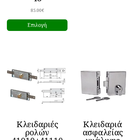
85.00
€
Αυτό
Επιλογή
το
προϊόν
έχει
πολλαπλές
παραλλαγές.
Οι
επιλογές
μπορούν
να
επιλεγούν
στη
σελίδα
Κλειδαριές
Κλειδαριά
του
ρολών
ασφαλείας
προϊόντος