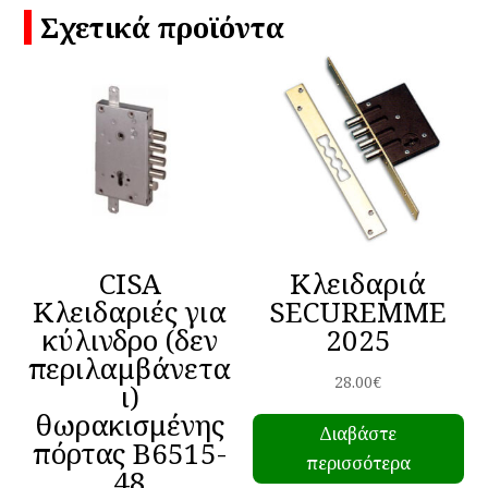
Σχετικά προϊόντα
CISA
Κλειδαριά
Κλειδαριές για
SECUREMME
κύλινδρο (δεν
2025
περιλαμβάνετα
28.00
€
ι)
θωρακισμένης
Διαβάστε
πόρτας B6515-
περισσότερα
48