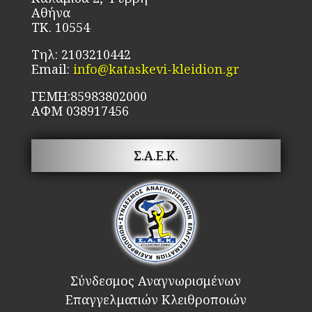
Αθήνα
ΤΚ. 10554
Τηλ: 2103210442
Email:
info@kataskevi-kleidion.gr
ΓΕΜΗ:85983802000
ΑΦΜ 038917456
Σ.Α.Ε.Κ.
Σύνδεσμος Αναγνωρισμένων
Επαγγελματιών Κλειθροποιών