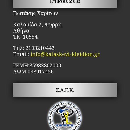
Επικοινωνία
σελίδα
να
του
επ
Γιωτάκης Χαρίτων
προϊόντος
στ
Καλαμίδα 2, Ψυρρή
σε
Αθήνα
το
ΤΚ. 10554
πρ
Τηλ: 2103210442
Email:
info@kataskevi-kleidion.gr
ΓΕΜΗ:85983802000
ΑΦΜ 038917456
Σ.Α.Ε.Κ.