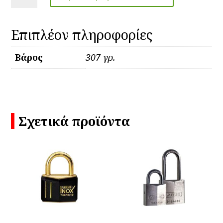
ASSA
ABLOY
ποσότητα
Επιπλέον πληροφορίες
Βάρος
307 γρ.
Σχετικά προϊόντα