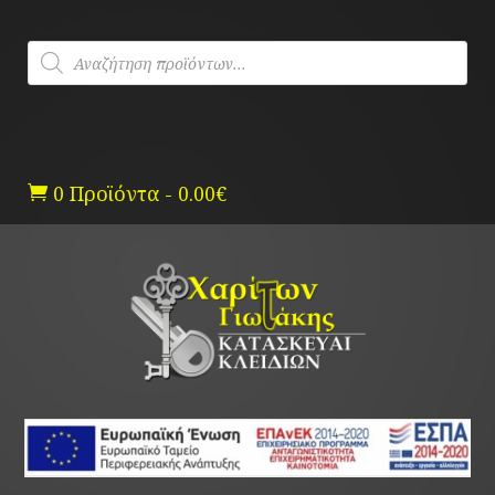
Skip
to
Products
content
search
0 Προϊόντα
-
0.00
€
