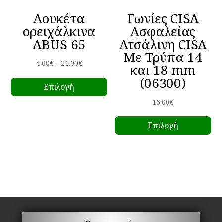
σελίδα
σε
Λουκέτα
Γωνίες CISA
του
το
ορειχάλκινα
Ασφαλείας
προϊόντος
πρ
ABUS 65
Ατσάλινη CISA
Με Τρύπα 14
Price
4.00
€
–
21.00
€
και 18 mm
Αυτό
range:
(06300)
Επιλογή
το
4.00€
προϊόν
through
16.00
€
έχει
Αυ
21.00€
Επιλογή
πολλαπλές
το
παραλλαγές.
πρ
Οι
έχ
επιλογές
πο
μπορούν
πα
να
Οι
επιλεγούν
επ
στη
μπ