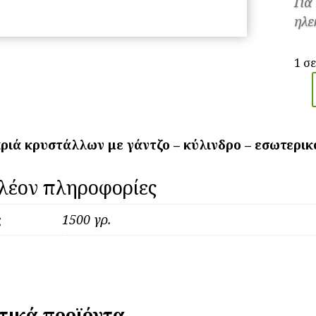
Για
ηλε
1 σ
Κλε
Κρ
Με
ριά κρυστάλλων με γάντζο – κύλινδρο – εσωτερικ
Γάν
Κύλ
λέον πληροφορίες
GE
119
ς
1500 γρ.
67/
ποσ
τικά προϊόντα