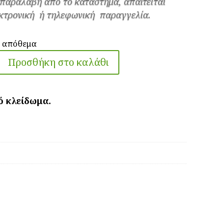
 παραλαβή από το κατάστημα, απαιτείται
κτρονική ή τηλεφωνική παραγγελία.
ε απόθεμα
Προσθήκη στο καλάθι
ιδαριά
υστάλλων
ό κλείδωμα.
τζο,
ινδρο
VY
-
27
ότητα