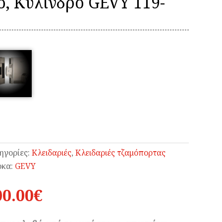
, Κύλινδρο GEVY 119-
ηγορίες:
Κλειδαριές
,
Κλειδαριές τζαμόπορτας
κα:
GEVY
00.00
€