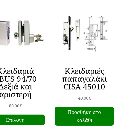
Κλειδαριά
Κλειδαριές
BUS 94/70
παπαγαλάκι
Δεξιά και
CISA 45010
αριστερή
40.00
€
80.00
€
Προσθήκη στο
Αυτό
Επιλογή
καλάθι
το
προϊόν