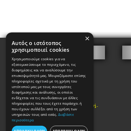
×
Αυτός ο ιστότοπος
χρησιμοποιεί cookies
Επικοινωνία
Χρησιμοποιούμε cookies για να
Γιωτάκης Χαρίτων
εξατομικεύσουμε το περιεχόμενο, τις
διαφημίσεις και να αναλύσουμε την
Καλαμίδα 2, Ψυρρή
επισκεψιμότητά μας. Μοιραζόμαστε επίσης
πληροφορίες σχετικά με τη χρήση του
Αθήνα
ιστότοπού μας με τους συνεργάτες
ΤΚ. 10554
διαφήμισης και ανάλυσης, οι οποίοι
ενδέχεται να τις συνδυάσουν με άλλες
Τηλ: 2103210442
πληροφορίες που τους έχετε παράσχει ή
Email:
info@kataskevi-
που έχουν συλλέξει από τη χρήση των
kleidion.gr
υπηρεσιών τους από εσάς.
Διαβάστε
περισσότερα
ΓΕΜΗ:85983802000
ΑΦΜ 038917456