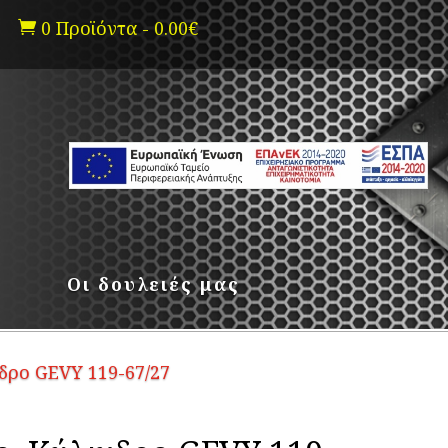
0 Προϊόντα
-
0.00
€

Οι δουλειές μας
δρο GEVY 119-67/27