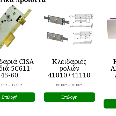
δαριά CISA
Κλειδαριές
διά 5C611-
ρολών
A
45-60
41010+41110
Price
Price
5.00
€
–
17.00
€
60.00
€
–
70.00
€
Αυτό
Αυτό
range:
range:
Επιλογή
Επιλογή
το
το
15.00€
60.00€
προϊόν
προϊόν
through
through
έχει
έχει
17.00€
70.00€