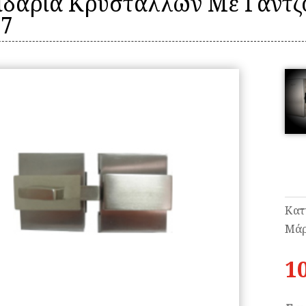
ιδαριά Κρυστάλλων Με Γάντζο
27
Κατ
Μάρ
1