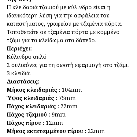
Με
Η κλειδαριά τζαμιού με κύλινδρο είναι η
Κύλινδρο
ιδανικότερη λύση για την ασφάλεια του
&
καταστήματος, γραφείου με τζαμένια πόρτα.
Defender
Τοποθετείτε σε τζαμένια πόρτα με κομμένο
GEVY
τζάμι για το κλείδωμα στο δάπεδο.
118.055.069
Περιέχει:
ποσότητα
Κύλινδρο απλό
2 συλικόνες για τη σωστή εφαρμογή στο τζάμι.
3 κλειδιά.
Διαστάσεις:
Μήκος κλειδαριάς :
104mm
Ύψος κλειδαριάς :
75mm
Πάχος κλειδαριάς :
22mm
Πάχος τζαμιού :
9mm
Πάχος πίρου :
12mm
Μήκος εκτεταμμένου πίρου :
22mm