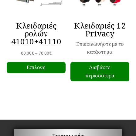
Κλειδαριές
Κλειδαριές 12
ρολών
Privacy
41010+41110
Επικοινωνήστε με το
κατάστημα
Price
60.00
€
–
70.00
€
Αυτό
range:
Επιλογή
Διαβάστε
το
60.00€
περισσότερα
προϊόν
through
έχει
70.00€
πολλαπλές
παραλλαγές.
Οι
επιλογές
μπορούν
να
Επικοινωνία