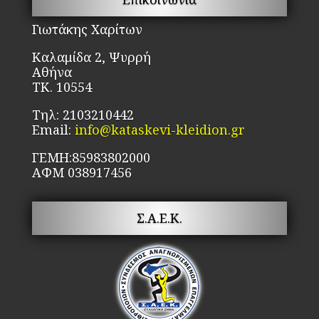
επιλεγούν
στη
Γιωτάκης Χαρίτων
σελίδα
Καλαμίδα 2, Ψυρρή
του
Αθήνα
προϊόντος
ΤΚ. 10554
Τηλ: 2103210442
Email:
info@kataskevi-kleidion.gr
ΓΕΜΗ:85983802000
ΑΦΜ 038917456
Σ.Α.Ε.Κ.