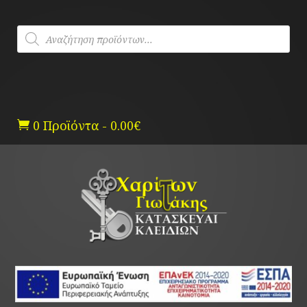
Skip
to
Products
content
search
0 Προϊόντα
-
0.00
€
