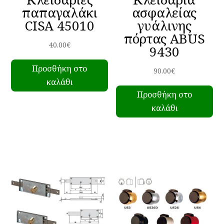
παπαγαλάκι
ασφαλείας
CISA 45010
γυάλινης
πόρτας ABUS
40.00
€
9430
Προσθήκη στο
90.00
€
καλάθι
Προσθήκη στο
καλάθι