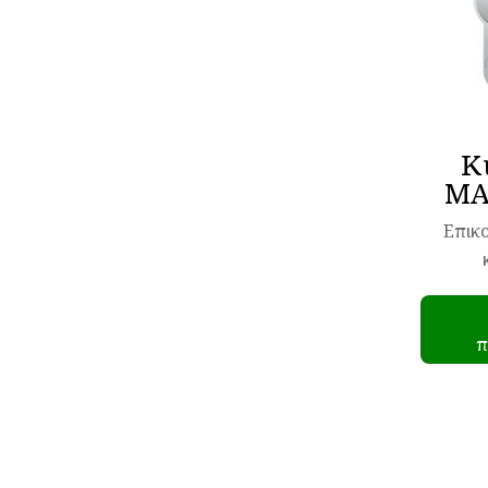
Κ
MA
Επικο
π