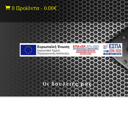
0 Προϊόντα
-
0.00
€

Οι δουλειές μας