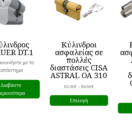
ύλινδρος
Κύλινδροι
UER DT.1
ασφαλείας σε
ασφ
πολλές
ινωνήστε με το
διαστάσεις CISA
κατάστημα
ASTRAL OA 310
δ
Διαβάστε
Price
62.00
€
–
84.00
€
ερισσότερα
Αυτό
range:
Επιλογή
το
62.00€
προϊόν
through
έχει
84.00€
πολλαπλ