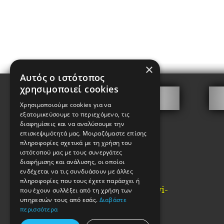
×
Αυτός ο ιστότοπος
χρησιμοποιεί cookies
Επικοινωνία
Χρησιμοποιούμε cookies για να
εξατομικεύσουμε το περιεχόμενο, τις
Γιωτάκης Χαρίτων
διαφημίσεις και να αναλύσουμε την
επισκεψιμότητά μας. Μοιραζόμαστε επίσης
Καλαμίδα 2, Ψυρρή
πληροφορίες σχετικά με τη χρήση του
Αθήνα
ιστότοπού μας με τους συνεργάτες
ΤΚ. 10554
διαφήμισης και ανάλυσης, οι οποίοι
ενδέχεται να τις συνδυάσουν με άλλες
Τηλ: 2103210442
πληροφορίες που τους έχετε παράσχει ή
Email:
info@kataskevi-
που έχουν συλλέξει από τη χρήση των
kleidion.gr
υπηρεσιών τους από εσάς.
Διαβάστε
περισσότερα
ΓΕΜΗ:85983802000