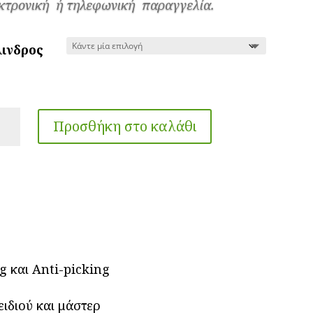
through
κτρονική ή τηλεφωνική παραγγελία.
52.00€
λινδρος
ΛΙΝΔΡΟΣ
Προσθήκη στο καλάθι
ΦΑΛΕΙΑΣ
TE
UER
ότητα
g και Anti-picking
ειδιού και μάστερ