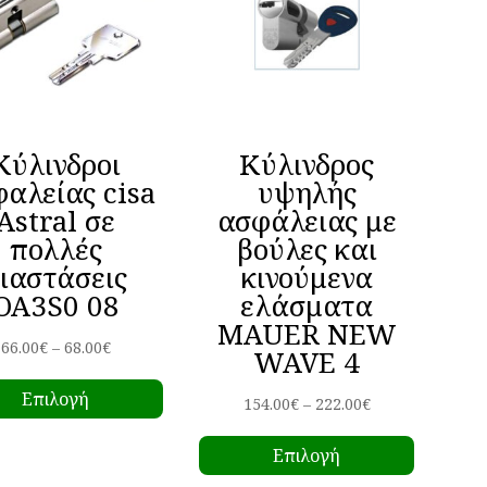
Κύλινδροι
Κύλινδρος
αλείας cisa
υψηλής
Astral σε
ασφάλειας με
πολλές
βούλες και
ιαστάσεις
κινούμενα
OA3S0 08
ελάσματα
MAUER NEW
Price
66.00
€
–
68.00
€
WAVE 4
Αυτό
range:
Επιλογή
το
66.00€
Price
154.00
€
–
222.00
€
προϊόν
Αυτό
through
range:
Επιλογή
ές
έχει
το
68.00€
154.00€