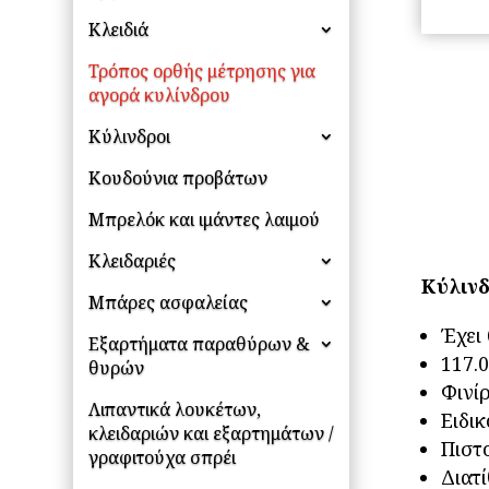
Κλειδιά
Τρόπος ορθής μέτρησης για
αγορά κυλίνδρου
Κύλινδροι
Κουδούνια προβάτων
Μπρελόκ και ιμάντες λαιμού
Κλειδαριές
Κύλινδ
Μπάρες ασφαλείας
Έχει 
Εξαρτήματα παραθύρων &
117.
θυρών
Φινίρ
Λιπαντικά λουκέτων,
Ειδι
κλειδαριών και εξαρτημάτων /
Πιστ
γραφιτούχα σπρέι
Διατί