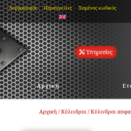
Skip
Λογαριασμός
Παραγγελίες
Χαμένος κωδικός
to
content
Υπηρεσίες
Αρχική
Ετ
Αρχική
/
Κύλινδροι
/
Κύλινδροι ασφα