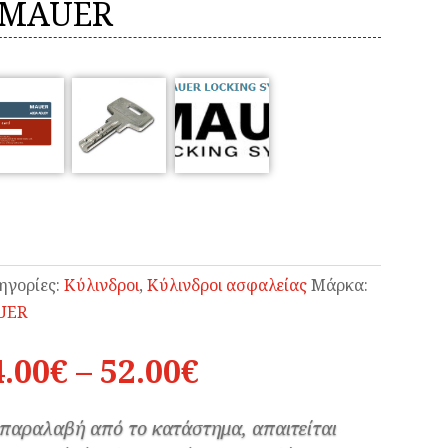
 MAUER
ηγορίες:
Κύλινδροι
,
Κύλινδροι ασφαλείας
Μάρκα:
UER
Price
4.00
€
–
52.00
€
range:
24.00€
 παραλαβή από το κατάστημα, απαιτείται