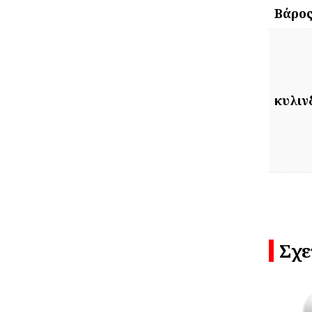
Βάρο
κυλιν
Σχε