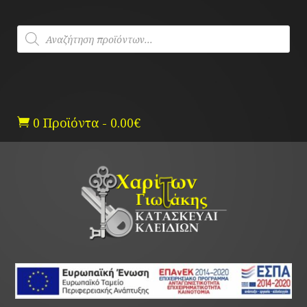
Skip
to
Products
content
search
0 Προϊόντα
-
0.00
€
