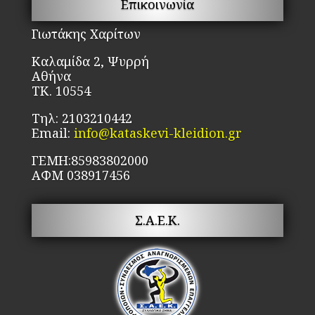
Επικοινωνία
να
επιλεγούν
Γιωτάκης Χαρίτων
στη
Καλαμίδα 2, Ψυρρή
σελίδα
Αθήνα
του
ΤΚ. 10554
προϊόντος
Τηλ: 2103210442
Email:
info@kataskevi-kleidion.gr
ΓΕΜΗ:85983802000
ΑΦΜ 038917456
Σ.Α.Ε.Κ.