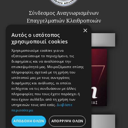
Σύνδεσμος Αναγνωρισμένων
Επαγγελματιών Κλειθροποιών
×
Αυτός ο ιστότοπος
Πόρτες Ασφαλείας
χρησιμοποιεί cookies
Χρησιμοποιούμε cookies για να
εξατομικεύσουμε το περιεχόμενο, τις
διαφημίσεις και να αναλύσουμε την
επισκεψιμότητά μας. Μοιραζόμαστε επίσης
πληροφορίες σχετικά με τη χρήση του
ιστότοπού μας με τους συνεργάτες
διαφήμισης και ανάλυσης, οι οποίοι
ενδέχεται να τις συνδυάσουν με άλλες
πληροφορίες που τους έχετε παράσχει ή
που έχουν συλλέξει από τη χρήση των
υπηρεσιών τους από εσάς.
Διαβάστε
περισσότερα
Πληροφορίες
ΑΠΟΔΟΧΉ ΌΛΩΝ
ΑΠΌΡΡΙΨΗ ΌΛΩΝ