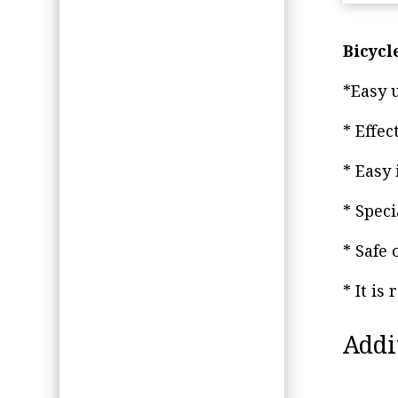
Bicycl
*Easy 
* Effec
* Easy 
* Spec
* Safe 
* It is
Addi