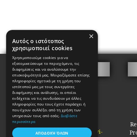
×
Αυτός ο ιστότοπος
χρησιμοποιεί cookies
Χρησιμοποιούμε cookies για να
εξατομικεύσουμε το περιεχόμενο, τις
Contact
διαφημίσεις και να αναλύσουμε την
επισκεψιμότητά μας. Μοιραζόμαστε επίσης
πληροφορίες σχετικά με τη χρήση του
Giotakis Chariton
ιστότοπού μας με τους συνεργάτες
Key Manufacturer
διαφήμισης και ανάλυσης, οι οποίοι
ενδέχεται να τις συνδυάσουν με άλλες
Kalamida 2, Psyrri
πληροφορίες που τους έχετε παράσχει ή
Athens
που έχουν συλλέξει από τη χρήση των
PC. 10554
υπηρεσιών τους από εσάς.
Διαβάστε
περισσότερα
Re
Tel: 2103210442
Email:
info@kataskevi-
Pr
ΑΠΟΔΟΧΉ ΌΛΩΝ