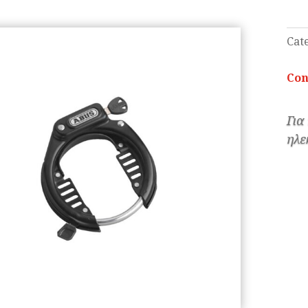
Cat
Con
Για
ηλε