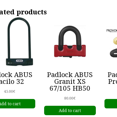
ated products
lock ABUS
Padlock ABUS
Pa
acilo 32
Granit XS
Pr
67/105 HB50
45.00
€
80.00
€
Add to cart
Add to cart