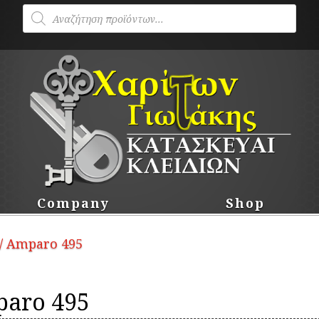
Products
search
Company
Shop
/ Amparo 495
aro 495