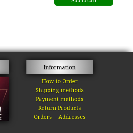
Add to cart
Information
How to Order
Shipping methods
Payment methods
Return Products
Orders
Addresses