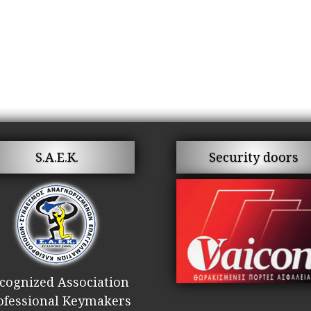
S.A.E.K.
Security doors
cognized Association
ofessional Keymakers