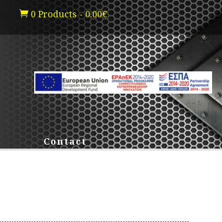
0 Products
-
0.00
€

Contact