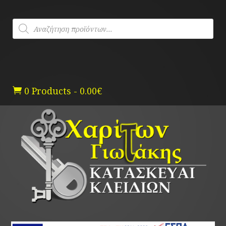
Skip
to
Products
content
search
0 Products
-
0.00
€
