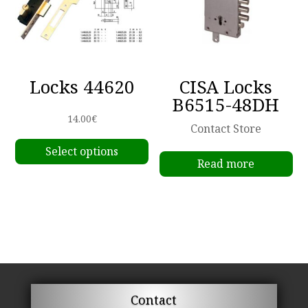
Locks 44620
CISA Locks
B6515-48DH
14.00
€
Contact Store
This
Select options
product
Read more
has
multiple
variants.
The
options
may
be
chosen
Contact