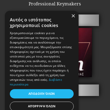
Professional Keymakers
×
Αυτός ο ιστότοπος
Security doors
χρησιμοποιεί cookies
Χρησιμοποιούμε cookies για να
εξατομικεύσουμε το περιεχόμενο, τις
διαφημίσεις και να αναλύσουμε την
επισκεψιμότητά μας. Μοιραζόμαστε επίσης
πληροφορίες σχετικά με τη χρήση του
ιστότοπού μας με τους συνεργάτες
διαφήμισης και ανάλυσης, οι οποίοι
ενδέχεται να τις συνδυάσουν με άλλες
πληροφορίες που τους έχετε παράσχει ή
που έχουν συλλέξει από τη χρήση των
υπηρεσιών τους από εσάς.
Διαβάστε
περισσότερα
Information
ΑΠΟΔΟΧΉ ΌΛΩΝ
ΑΠΌΡΡΙΨΗ ΌΛΩΝ