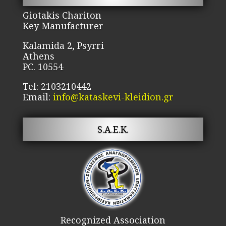
on
Giotakis Chariton
the
Key Manufacturer
product
page
Kalamida 2, Psyrri
Athens
PC. 10554
Tel: 2103210442
Email:
info@kataskevi-kleidion.gr
S.A.E.K.
Recognized Association