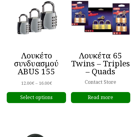
Λουκέτο
Λουκέτα 65
συνδυασμού
Twins – Triples
ABUS 155
– Quads
Contact Store
Price
12.00
€
–
16.00
€
This
range:
Select options
Read more
product
12.00€
has
through
multiple
16.00€
variants.
The