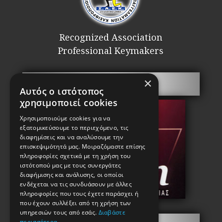
Recognized Association
Professional Keymakers
×
Security doors
Αυτός ο ιστότοπος
χρησιμοποιεί cookies
Χρησιμοποιούμε cookies για να
εξατομικεύσουμε το περιεχόμενο, τις
διαφημίσεις και να αναλύσουμε την
επισκεψιμότητά μας. Μοιραζόμαστε επίσης
πληροφορίες σχετικά με τη χρήση του
ιστότοπού μας με τους συνεργάτες
διαφήμισης και ανάλυσης, οι οποίοι
ενδέχεται να τις συνδυάσουν με άλλες
πληροφορίες που τους έχετε παράσχει ή
που έχουν συλλέξει από τη χρήση των
υπηρεσιών τους από εσάς.
Διαβάστε
περισσότερα