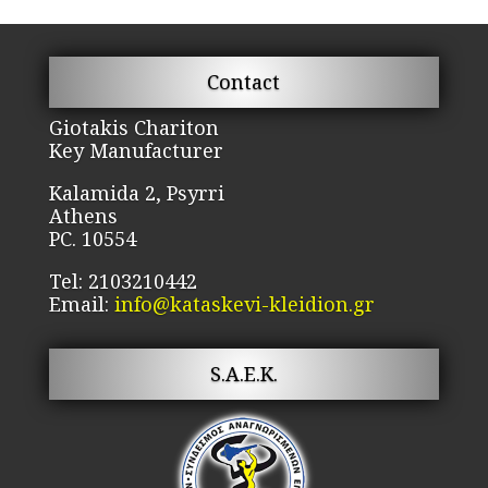
Contact
Giotakis Chariton
Key Manufacturer
Kalamida 2, Psyrri
Athens
PC. 10554
Tel: 2103210442
Email:
info@kataskevi-kleidion.gr
S.A.E.K.