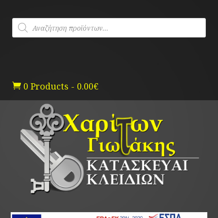
Skip
to
Products
content
search
0 Products
-
0.00
€
