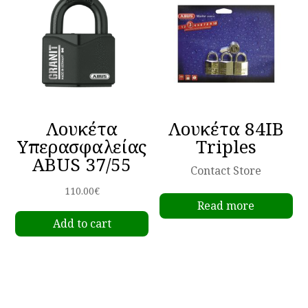
options
may
be
chosen
on
the
product
Λουκέτα
Λουκέτα 84IB
page
Υπερασφαλείας
Triples
ABUS 37/55
Contact Store
110.00
€
Read more
Add to cart