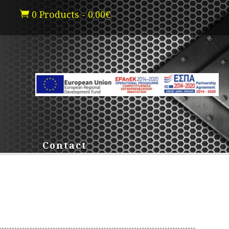
0 Products
-
0.00
€

Contact
B