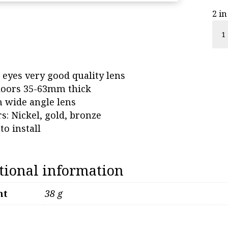
2 in
Do
eye
220
+
 eyes very good quality lens
22
doors 35-63mm thick
+
h wide angle lens
220
s: Nickel, gold, bronze
qua
to install
tional information
ht
38 g