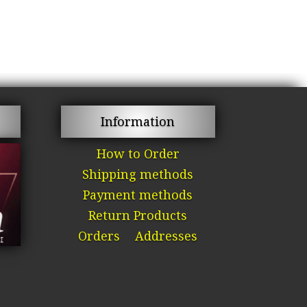
Information
How to Order
Shipping methods
Payment methods
Return Products
Orders
Addresses