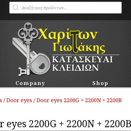
Products
search
Company
Shop
s
/
Door eyes
/ Door eyes 2200G + 2200N + 2200B
r eyes 2200G + 2200N + 2200