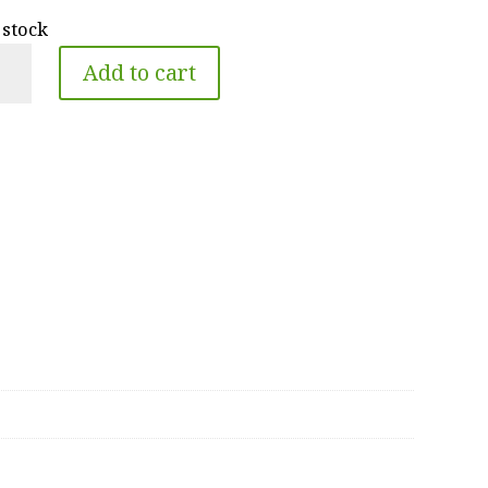
 stock
or
Add to cart
s
0G
00N
0B
ntity