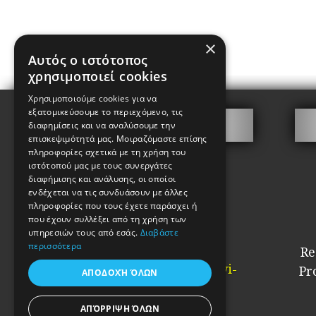
×
Αυτός ο ιστότοπος
χρησιμοποιεί cookies
Χρησιμοποιούμε cookies για να
εξατομικεύσουμε το περιεχόμενο, τις
Contact
διαφημίσεις και να αναλύσουμε την
επισκεψιμότητά μας. Μοιραζόμαστε επίσης
πληροφορίες σχετικά με τη χρήση του
Giotakis Chariton
ιστότοπού μας με τους συνεργάτες
Key Manufacturer
διαφήμισης και ανάλυσης, οι οποίοι
ενδέχεται να τις συνδυάσουν με άλλες
Kalamida 2, Psyrri
πληροφορίες που τους έχετε παράσχει ή
Athens
που έχουν συλλέξει από τη χρήση των
PC. 10554
υπηρεσιών τους από εσάς.
Διαβάστε
περισσότερα
Re
Tel: 2103210442
Email:
info@kataskevi-
Pr
ΑΠΟΔΟΧΉ ΌΛΩΝ
kleidion.gr
ΑΠΌΡΡΙΨΗ ΌΛΩΝ