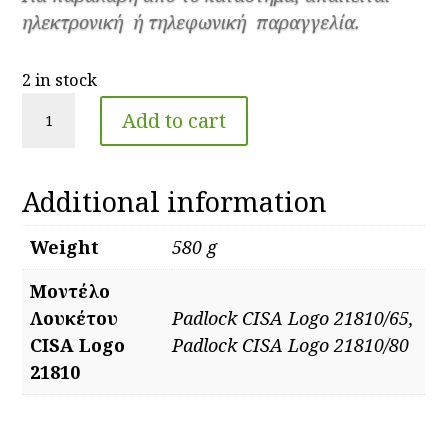
ηλεκτρονική ή τηλεφωνική παραγγελία.
2 in stock
Padlock
Add to cart
CISA
Logo
21810
Additional information
quantity
Weight
580 g
Μοντέλο
Λουκέτου
Padlock CISA Logo 21810/65,
CISA Logo
Padlock CISA Logo 21810/80
21810