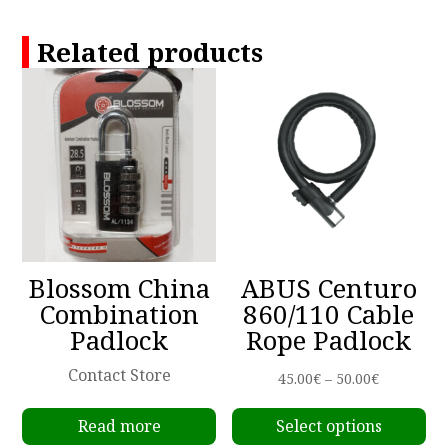
Related products
Blossom China
ABUS Centuro
Combination
860/110 Cable
Padlock
Rope Padlock
Contact Store
Price
45.00
€
–
50.00
€
Th
range:
Read more
Select options
pr
45.00€