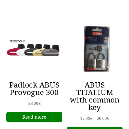
ha
through
mu
50.00€
va
Th
op
m
be
ch
on
th
pr
Padlock ABUS
ABUS
pa
Provogue 300
TITALIUM
with common
28.00
€
key
Read more
Price
12.00
€
–
30.00
€
Th
range: