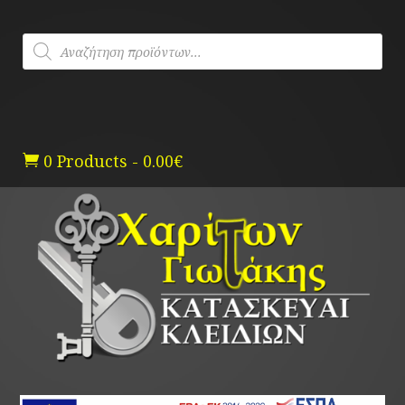
Skip
to
Products
content
search
0 Products
-
0.00
€
