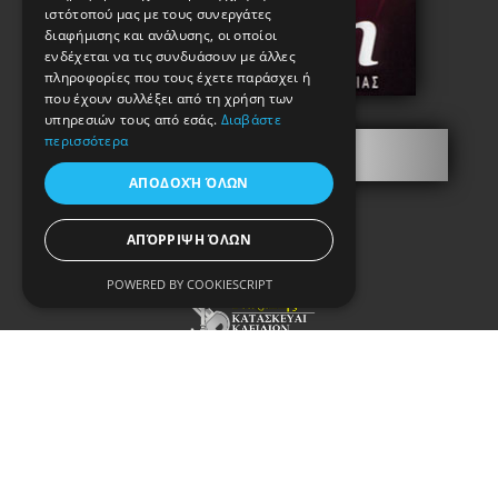
ιστότοπού μας με τους συνεργάτες
διαφήμισης και ανάλυσης, οι οποίοι
ενδέχεται να τις συνδυάσουν με άλλες
πληροφορίες που τους έχετε παράσχει ή
που έχουν συλλέξει από τη χρήση των
υπηρεσιών τους από εσάς.
Διαβάστε
περισσότερα
Information
ΑΠΟΔΟΧΉ ΌΛΩΝ
ΑΠΌΡΡΙΨΗ ΌΛΩΝ
POWERED BY COOKIESCRIPT
Copyright © 2021. Κataskevi-kleidion.gr
All rights reserved.
Terms of Use & Privacy Policy
Powered by Greekonline.gr