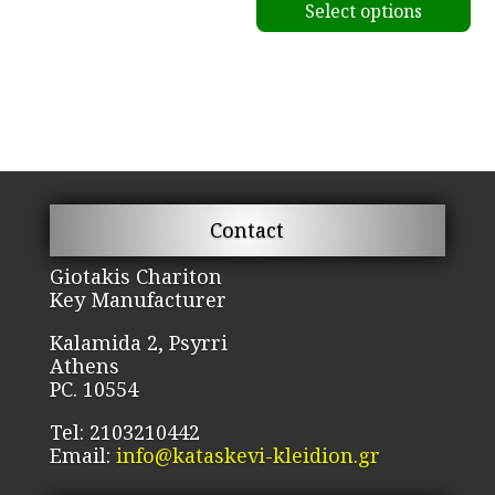
Select options
pr
12.00€
ha
through
mu
30.00€
va
Th
op
m
be
Contact
ch
on
Giotakis Chariton
Key Manufacturer
th
pr
Kalamida 2, Psyrri
pa
Athens
PC. 10554
Tel: 2103210442
Email:
info@kataskevi-kleidion.gr