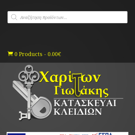
Skip
to
Products
content
search
0 Products
-
0.00
€
