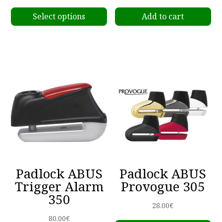
This
range:
Select options
Add to cart
product
6.00€
has
through
multiple
14.00€
variants.
The
options
may
be
chosen
on
the
product
Padlock ABUS
Padlock ABUS
page
Trigger Alarm
Provogue 305
350
28.00
€
80.00
€