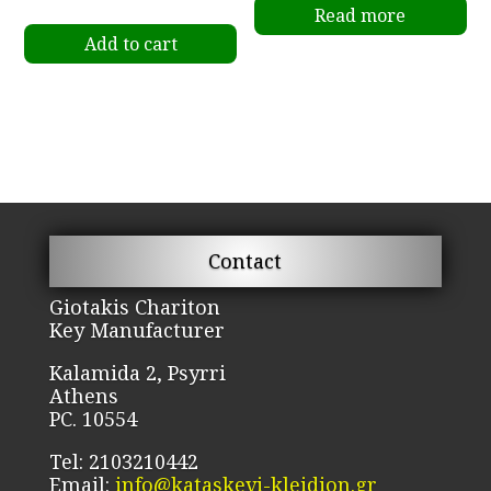
Read more
Add to cart
Contact
Giotakis Chariton
Key Manufacturer
Kalamida 2, Psyrri
Athens
PC. 10554
Tel: 2103210442
Email:
info@kataskevi-kleidion.gr