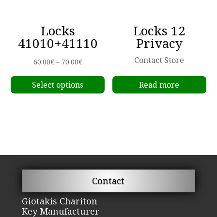
Locks
Locks 12
41010+41110
Privacy
Contact Store
Price
60.00
€
–
70.00
€
This
range:
Select options
Read more
product
60.00€
has
through
multiple
70.00€
variants.
The
options
may
be
Contact
chosen
on
Giotakis Chariton
Key Manufacturer
the