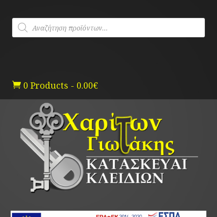
Skip
to
Products
content
search
0 Products
-
0.00
€
