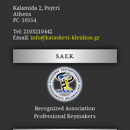
product
Kalamida 2, Psyrri
page
Athens
PC. 10554
Tel: 2103210442
Email:
info@kataskevi-kleidion.gr
S.A.E.K.
Recognized Association
Professional Keymakers